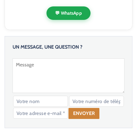
💬 WhatsApp
UN MESSAGE, UNE QUESTION ?
V
e