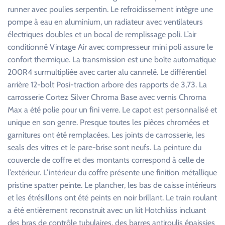
runner avec poulies serpentin. Le refroidissement intègre une
pompe à eau en aluminium, un radiateur avec ventilateurs
électriques doubles et un bocal de remplissage poli. L’air
conditionné Vintage Air avec compresseur mini poli assure le
confort thermique. La transmission est une boîte automatique
200R4 surmultipliée avec carter alu cannelé. Le différentiel
arrière 12-bolt Posi-traction arbore des rapports de 3,73. La
carrosserie Cortez Silver Chroma Base avec vernis Chroma
Max a été polie pour un fini verre. Le capot est personnalisé et
unique en son genre. Presque toutes les pièces chromées et
garnitures ont été remplacées. Les joints de carrosserie, les
seals des vitres et le pare-brise sont neufs. La peinture du
couvercle de coffre et des montants correspond à celle de
l’extérieur. L’intérieur du coffre présente une finition métallique
pristine spatter peinte. Le plancher, les bas de caisse intérieurs
et les étrésillons ont été peints en noir brillant. Le train roulant
a été entièrement reconstruit avec un kit Hotchkiss incluant
des bras de contrôle tubulaires, des barres antiroulis épaissies