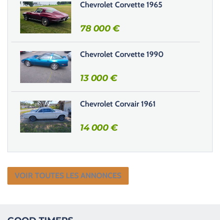
Chevrolet Corvette 1965
p
v
78 000
€
i
d
e
Chevrolet Corvette 1990
.
13 000
€
Chevrolet Corvair 1961
14 000
€
VOIR TOUTES LES ANNONCES