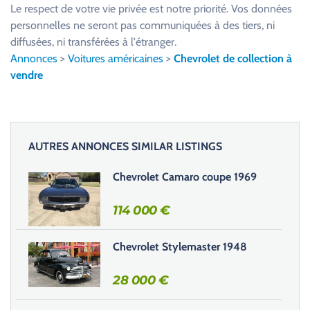
u
Le respect de votre vie privée est notre priorité. Vos données
i
personnelles ne seront pas communiquées à des tiers, ni
l
diffusées, ni transférées à l'étranger.
l
Annonces
>
Voitures américaines
>
Chevrolet de collection à
e
vendre
z
l
a
i
AUTRES ANNONCES SIMILAR LISTINGS
s
s
Chevrolet Camaro coupe 1969
e
r
114 000
€
c
e
Chevrolet Stylemaster 1948
c
h
28 000
€
a
m