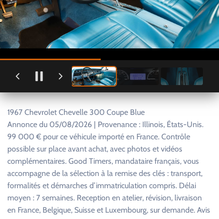
1967 Chevrolet Chevelle 300 Coupe Blue
Annonce du 05/08/2026 | Provenance : Illinois, États-Unis.
99 000 € pour ce véhicule importé en France. Contrôle
possible sur place avant achat, avec photos et vidéos
complémentaires. Good Timers, mandataire français, vous
accompagne de la sélection à la remise des clés : transport,
formalités et démarches d’immatriculation compris. Délai
moyen : 7 semaines. Reception en atelier, révision, livraison
en France, Belgique, Suisse et Luxembourg, sur demande. Avis