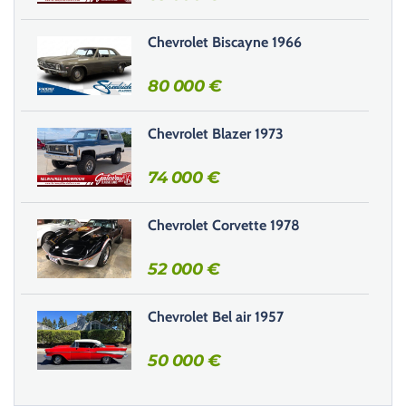
c
e
Chevrolet Biscayne 1966
c
h
80 000
€
a
m
Chevrolet Blazer 1973
p
v
74 000
€
i
d
e
Chevrolet Corvette 1978
.
52 000
€
Chevrolet Bel air 1957
50 000
€