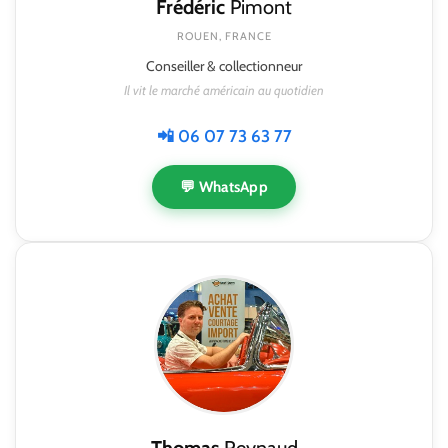
Frédéric
Pimont
ROUEN, FRANCE
Conseiller & collectionneur
Il vit le marché américain au quotidien
📲 06 07 73 63 77
💬 WhatsApp