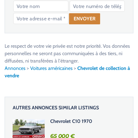
V
e
u
Le respect de votre vie privée est notre priorité. Vos données
i
personnelles ne seront pas communiquées à des tiers, ni
l
diffusées, ni transférées à l'étranger.
l
Annonces
>
Voitures américaines
>
Chevrolet de collection à
e
vendre
z
l
a
i
AUTRES ANNONCES SIMILAR LISTINGS
s
s
Chevrolet C10 1970
e
r
65 000
€