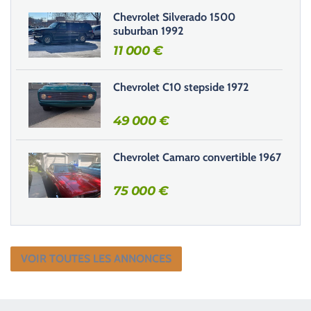
m
Chevrolet Silverado 1500
p
suburban 1992
v
11 000
€
i
d
e
Chevrolet C10 stepside 1972
.
49 000
€
Chevrolet Camaro convertible 1967
75 000
€
VOIR TOUTES LES ANNONCES