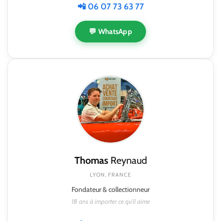
📲 06 07 73 63 77
💬 WhatsApp
Thomas
Reynaud
LYON, FRANCE
Fondateur & collectionneur
18 ans à importer ce qu'il aime