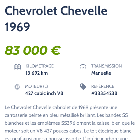
Chevrolet Chevelle
1969
83 000
€
KILOMÉTRAGE
TRANSMISSION
13 692
km
Manuelle
MOTEUR (L)
RÉFÉRENCE
427 cubic inch V8
#33354238
Le Chevrolet Chevelle cabriolet de 1969 présente une
carrosserie peinte en bleu métallisé brillant. Les bandes SS
blanches et les emblèmes SS396 ornent la caisse, bien que le
moteur soit un V8 427 pouces cubes. Le toit électrique blanc
est neuf ainsi que sa housse assortie. L’intérieur arbore une