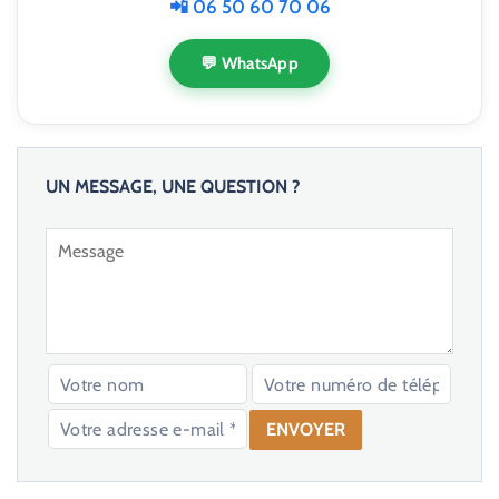
📲 06 50 60 70 06
💬 WhatsApp
UN MESSAGE, UNE QUESTION ?
V
e