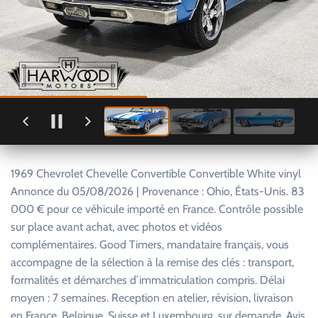
1969 Chevrolet Chevelle Convertible Convertible White vinyl
Annonce du 05/08/2026 | Provenance : Ohio, États-Unis. 83
000 € pour ce véhicule importé en France. Contrôle possible
sur place avant achat, avec photos et vidéos
complémentaires. Good Timers, mandataire français, vous
accompagne de la sélection à la remise des clés : transport,
formalités et démarches d’immatriculation compris. Délai
moyen : 7 semaines. Reception en atelier, révision, livraison
en France, Belgique, Suisse et Luxembourg, sur demande. Avis