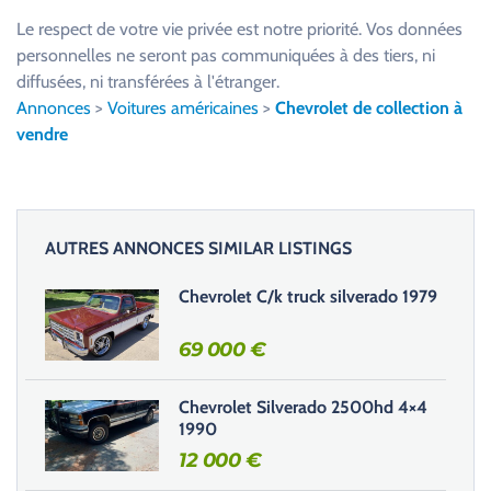
u
Le respect de votre vie privée est notre priorité. Vos données
i
personnelles ne seront pas communiquées à des tiers, ni
l
diffusées, ni transférées à l'étranger.
l
Annonces
>
Voitures américaines
>
Chevrolet de collection à
e
vendre
z
l
a
i
AUTRES ANNONCES SIMILAR LISTINGS
s
s
Chevrolet C/k truck silverado 1979
e
r
69 000
€
c
e
Chevrolet Silverado 2500hd 4×4
c
1990
h
12 000
€
a