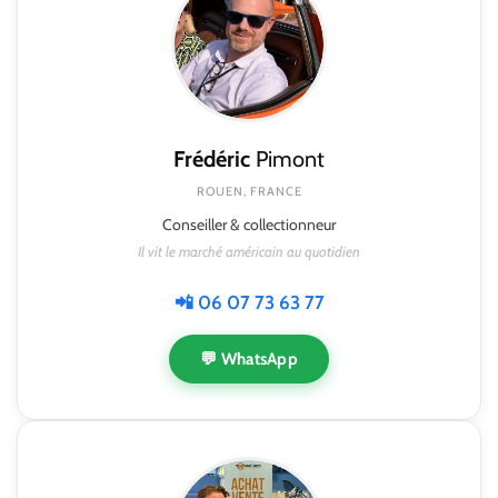
Frédéric
Pimont
ROUEN, FRANCE
Conseiller & collectionneur
Il vit le marché américain au quotidien
📲 06 07 73 63 77
💬 WhatsApp