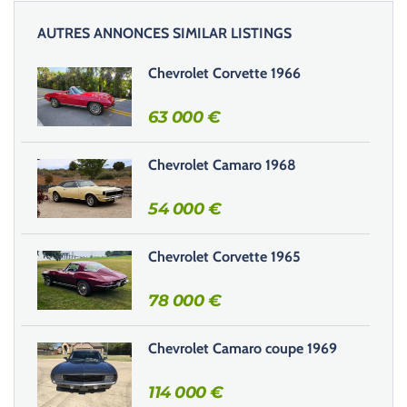
i
AUTRES ANNONCES SIMILAR LISTINGS
s
s
Chevrolet Corvette 1966
e
r
63 000
€
c
e
Chevrolet Camaro 1968
c
h
54 000
€
a
m
Chevrolet Corvette 1965
p
v
78 000
€
i
d
e
Chevrolet Camaro coupe 1969
.
114 000
€