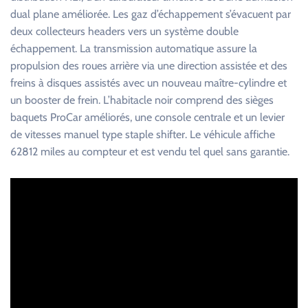
dual plane améliorée. Les gaz d’échappement s’évacuent par
deux collecteurs headers vers un système double
échappement. La transmission automatique assure la
propulsion des roues arrière via une direction assistée et des
freins à disques assistés avec un nouveau maître-cylindre et
un booster de frein. L’habitacle noir comprend des sièges
baquets ProCar améliorés, une console centrale et un levier
de vitesses manuel type staple shifter. Le véhicule affiche
62812 miles au compteur et est vendu tel quel sans garantie.