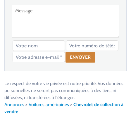
V
e
u
Le respect de votre vie privée est notre priorité. Vos données
i
personnelles ne seront pas communiquées à des tiers, ni
l
diffusées, ni transférées à l'étranger.
l
Annonces
>
Voitures américaines
>
Chevrolet de collection à
e
vendre
z
l
a