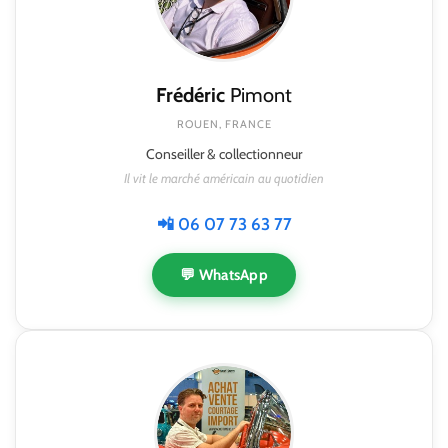
Frédéric
Pimont
ROUEN, FRANCE
Conseiller & collectionneur
Il vit le marché américain au quotidien
📲 06 07 73 63 77
💬 WhatsApp