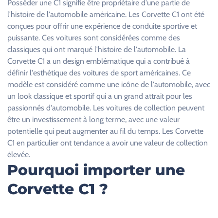
Posséder une C1 signifie être propriétaire d'une partie de
s
l'histoire de l'automobile américaine. Les Corvette C1 ont été
e
conçues pour offrir une expérience de conduite sportive et
r
puissante. Ces voitures sont considérées comme des
c
classiques qui ont marqué l'histoire de l'automobile. La
e
Corvette C1 a un design emblématique qui a contribué à
c
définir l'esthétique des voitures de sport américaines. Ce
h
modèle est considéré comme une icône de l'automobile, avec
a
un look classique et sportif qui a un grand attrait pour les
m
passionnés d'automobile. Les voitures de collection peuvent
p
être un investissement à long terme, avec une valeur
v
potentielle qui peut augmenter au fil du temps. Les Corvette
i
C1 en particulier ont tendance a avoir une valeur de collection
d
élevée.
e
Pourquoi importer une
.
Corvette C1 ?