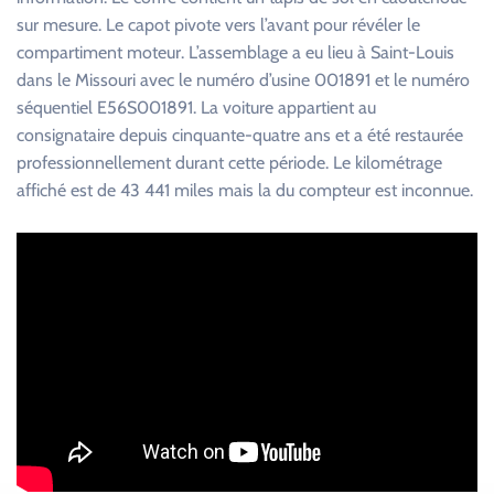
sur mesure. Le capot pivote vers l’avant pour révéler le
compartiment moteur. L’assemblage a eu lieu à Saint-Louis
dans le Missouri avec le numéro d’usine 001891 et le numéro
séquentiel E56S001891. La voiture appartient au
consignataire depuis cinquante-quatre ans et a été restaurée
professionnellement durant cette période. Le kilométrage
affiché est de 43 441 miles mais la du compteur est inconnue.