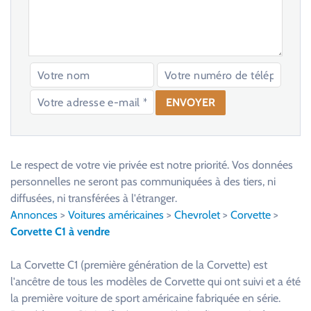
V
e
u
Le respect de votre vie privée est notre priorité. Vos données
i
personnelles ne seront pas communiquées à des tiers, ni
l
diffusées, ni transférées à l'étranger.
l
Annonces
>
Voitures américaines
>
Chevrolet
>
Corvette
>
e
Corvette C1 à vendre
z
l
La Corvette C1 (première génération de la Corvette) est
a
l'ancêtre de tous les modèles de Corvette qui ont suivi et a été
i
la première voiture de sport américaine fabriquée en série.
s