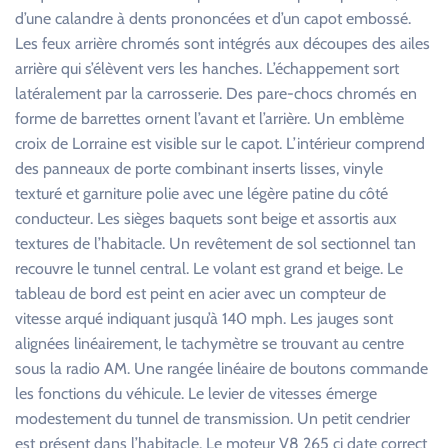
d’une calandre à dents prononcées et d’un capot embossé.
Les feux arrière chromés sont intégrés aux découpes des ailes
arrière qui s’élèvent vers les hanches. L’échappement sort
latéralement par la carrosserie. Des pare-chocs chromés en
forme de barrettes ornent l’avant et l’arrière. Un emblème
croix de Lorraine est visible sur le capot. L’intérieur comprend
des panneaux de porte combinant inserts lisses, vinyle
texturé et garniture polie avec une légère patine du côté
conducteur. Les sièges baquets sont beige et assortis aux
textures de l’habitacle. Un revêtement de sol sectionnel tan
recouvre le tunnel central. Le volant est grand et beige. Le
tableau de bord est peint en acier avec un compteur de
vitesse arqué indiquant jusqu’à 140 mph. Les jauges sont
alignées linéairement, le tachymètre se trouvant au centre
sous la radio AM. Une rangée linéaire de boutons commande
les fonctions du véhicule. Le levier de vitesses émerge
modestement du tunnel de transmission. Un petit cendrier
est présent dans l’habitacle. Le moteur V8 265 ci date correct