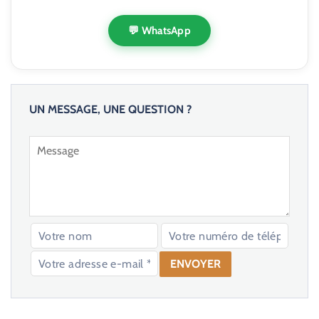
💬 WhatsApp
UN MESSAGE, UNE QUESTION ?
V
e