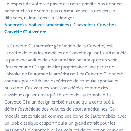
u
Le respect de votre vie privée est notre priorité. Vos données
i
personnelles ne seront pas communiquées à des tiers, ni
l
diffusées, ni transférées à l'étranger.
l
Annonces
>
Voitures américaines
>
Chevrolet
>
Corvette
>
e
Corvette C1 à vendre
z
l
La Corvette C1 (première génération de la Corvette) est
a
l'ancêtre de tous les modèles de Corvette qui ont suivi et a été
i
la première voiture de sport américaine fabriquée en série.
s
Posséder une C1 signifie être propriétaire d'une partie de
s
l'histoire de l'automobile américaine. Les Corvette C1 ont été
e
conçues pour offrir une expérience de conduite sportive et
r
puissante. Ces voitures sont considérées comme des
c
classiques qui ont marqué l'histoire de l'automobile. La
e
Corvette C1 a un design emblématique qui a contribué à
c
définir l'esthétique des voitures de sport américaines. Ce
h
modèle est considéré comme une icône de l'automobile, avec
a
un look classique et sportif qui a un grand attrait pour les
m
passionnés d'automobile. Les voitures de collection peuvent