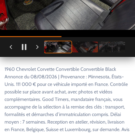
1960 Chevrolet Corvette Convertible Convertible Black
Annonce du 08/08/2026 | Provenance : Minnesota, États-
Unis. 111 000 € pour ce véhicule importé en France. Contrôle
possible sur place avant achat, avec photos et vidéos
complémentaires. Good Timers, mandataire français, vous
accompagne de la sélection à la remise des clés : transport,
formalités et démarches d’immatriculation compris. Délai
moyen : 7 semaines. Reception en atelier, révision, livraison
en France, Belgique, Suisse et Luxembourg, sur demande. Avis