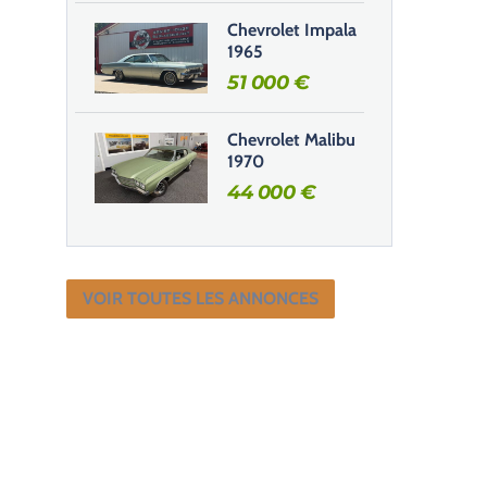
Chevrolet Impala
1965
51 000
€
Chevrolet Malibu
1970
44 000
€
VOIR TOUTES LES ANNONCES