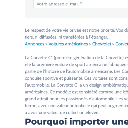
V
e
u
Le respect de votre vie privée est notre priorité. V
i
tiers, ni diffusées, ni transférées à l'étranger.
l
Annonces
>
Voitures américaines
>
Chevrolet
>
Corvet
l
e
La Corvette C1 (première génération de la Corvette) es
z
été la première voiture de sport américaine fabriquée e
l
partie de l'histoire de l'automobile américaine. Les C
a
conduite sportive et puissante. Ces voitures sont con
i
l'automobile. La Corvette C1 a un design emblématique 
s
américaines. Ce modèle est considéré comme une icône
s
grand attrait pour les passionnés d'automobile. Les v
e
terme, avec une valeur potentielle qui peut augmenter 
r
a avoir une valeur de collection élevée.
c
Pourquoi importer une
e