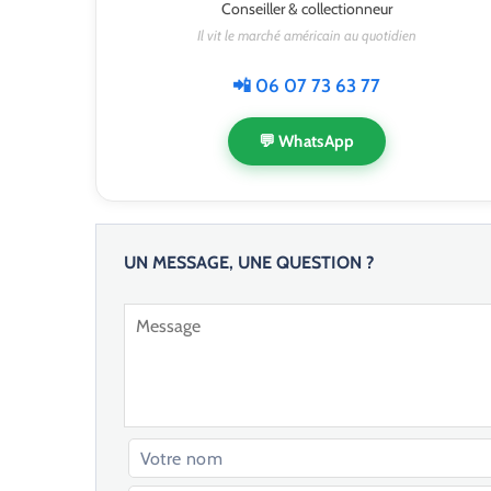
Conseiller & collectionneur
Il vit le marché américain au quotidien
📲 06 07 73 63 77
💬 WhatsApp
UN MESSAGE, UNE QUESTION ?