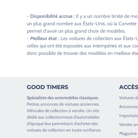
c
h
-
Disponibilité accrue :
Il y a un nombre limité de mod
a
un plus grand nombre aux États-Unis, où la Corvette C
m
permet d'avoir un plus grand choix de modèles.
p
-
Meilleur état :
Les voitures de collection aux États
v
celles qui ont été exposées aux intempéries et aux cond
i
donc possible de trouver des modèles en meilleur éta
d
e
.
GOOD TIMERS
ACCÈS
Spécialiste des
automobiles classiques
.
Voitures d
Petites annonces de
voitures anciennes
.
Annonces 
Véhicules de collection
à vendre. Un site
Importatio
dédié aux collectionneurs d’
automobiles
d’époque
leur permettant d’acheter des
Vendre une
voitures de collection en toute confiance.
Magazine 