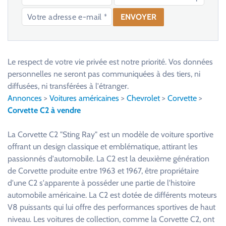
V
e
u
Le respect de votre vie privée est notre priorité. Vos données
i
personnelles ne seront pas communiquées à des tiers, ni
l
diffusées, ni transférées à l'étranger.
l
Annonces
>
Voitures américaines
>
Chevrolet
>
Corvette
>
e
Corvette C2 à vendre
z
l
La Corvette C2 "Sting Ray" est un modèle de voiture sportive
a
offrant un design classique et emblématique, attirant les
i
passionnés d'automobile. La C2 est la deuxième génération
s
de Corvette produite entre 1963 et 1967, être propriétaire
s
d'une C2 s'apparente à posséder une partie de l'histoire
e
automobile américaine. La C2 est dotée de différents moteurs
r
V8 puissants qui lui offre des performances sportives de haut
c
niveau. Les voitures de collection, comme la Corvette C2, ont