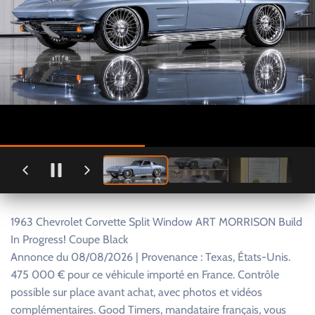
1963 Chevrolet Corvette Split Window ART MORRISON Build
In Progress! Coupe Black
Annonce du 08/08/2026 | Provenance : Texas, États-Unis.
475 000 € pour ce véhicule importé en France. Contrôle
possible sur place avant achat, avec photos et vidéos
complémentaires. Good Timers, mandataire français, vous