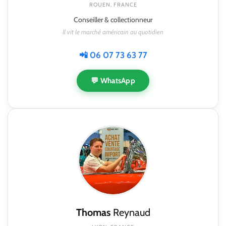
ROUEN, FRANCE
Conseiller & collectionneur
Il vit le marché américain au quotidien
📲 06 07 73 63 77
💬 WhatsApp
Thomas
Reynaud