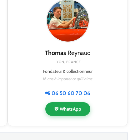
Thomas
Reynaud
LYON, FRANCE
Fondateur & collectionneur
18 ans à importer ce qu'il aime
📲 06 50 60 70 06
💬 WhatsApp