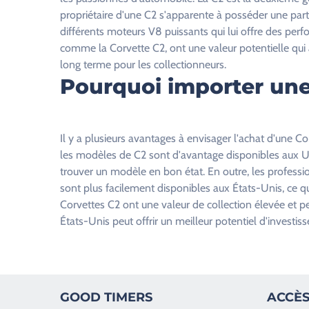
l
propriétaire d'une C2 s'apparente à posséder une part
a
différents moteurs V8 puissants qui lui offre des perf
i
comme la Corvette C2, ont une valeur potentielle qui
s
long terme pour les collectionneurs.
s
Pourquoi importer une
e
r
c
Il y a plusieurs avantages à envisager l'achat d'une C
e
les modèles de C2 sont d'avantage disponibles aux USA,
c
trouver un modèle en bon état. En outre, les professio
h
sont plus facilement disponibles aux États-Unis, ce qui
a
Corvettes C2 ont une valeur de collection élevée et p
m
États-Unis peut offrir un meilleur potentiel d'investis
p
v
i
d
e
GOOD TIMERS
ACCÈS
.