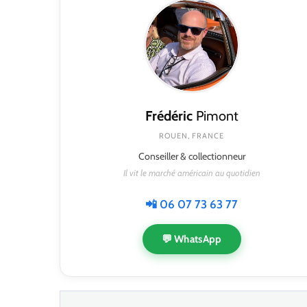
Frédéric
Pimont
ROUEN, FRANCE
Conseiller & collectionneur
Il vit le marché américain au quotidien
📲 06 07 73 63 77
💬 WhatsApp