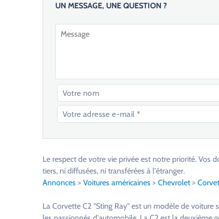
UN MESSAGE, UNE QUESTION ?
V
e
u
Le respect de votre vie privée est notre priorité. V
i
tiers, ni diffusées, ni transférées à l'étranger.
l
Annonces
>
Voitures américaines
>
Chevrolet
>
Corvet
l
e
La Corvette C2 "Sting Ray" est un modèle de voiture s
z
les passionnés d'automobile. La C2 est la deuxième gé