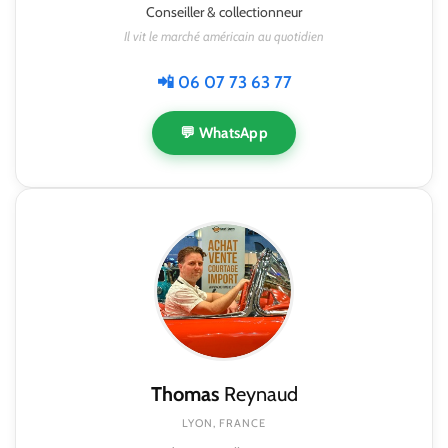
Conseiller & collectionneur
Il vit le marché américain au quotidien
📲 06 07 73 63 77
💬 WhatsApp
Thomas
Reynaud
LYON, FRANCE