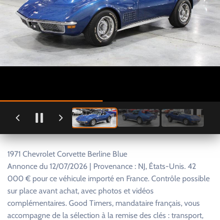
1971 Chevrolet Corvette Berline Blue
Annonce du 12/07/2026 | Provenance : NJ, États-Unis. 42
000 € pour ce véhicule importé en France. Contrôle possible
sur place avant achat, avec photos et vidéos
complémentaires. Good Timers, mandataire français, vous
accompagne de la sélection à la remise des clés : transport,