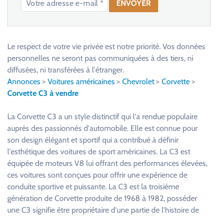
V
e
u
Le respect de votre vie privée est notre priorité. Vos données
i
personnelles ne seront pas communiquées à des tiers, ni
l
diffusées, ni transférées à l'étranger.
l
Annonces
>
Voitures américaines
>
Chevrolet
>
Corvette
>
e
Corvette C3 à vendre
z
l
La Corvette C3 a un style distinctif qui l'a rendue populaire
a
auprès des passionnés d'automobile. Elle est connue pour
i
son design élégant et sportif qui a contribué à définir
s
l'esthétique des voitures de sport américaines. La C3 est
s
équipée de moteurs V8 lui offrant des performances élevées,
e
ces voitures sont conçues pour offrir une expérience de
r
conduite sportive et puissante. La C3 est la troisième
c
génération de Corvette produite de 1968 à 1982, posséder
e
une C3 signifie être propriétaire d'une partie de l'histoire de
c