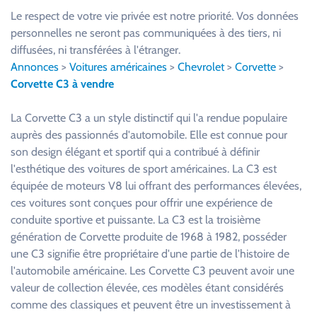
u
Le respect de votre vie privée est notre priorité. Vos données
i
personnelles ne seront pas communiquées à des tiers, ni
l
diffusées, ni transférées à l'étranger.
l
Annonces
>
Voitures américaines
>
Chevrolet
>
Corvette
>
e
Corvette C3 à vendre
z
l
La Corvette C3 a un style distinctif qui l'a rendue populaire
a
auprès des passionnés d'automobile. Elle est connue pour
i
son design élégant et sportif qui a contribué à définir
s
l'esthétique des voitures de sport américaines. La C3 est
s
équipée de moteurs V8 lui offrant des performances élevées,
e
ces voitures sont conçues pour offrir une expérience de
r
conduite sportive et puissante. La C3 est la troisième
c
génération de Corvette produite de 1968 à 1982, posséder
e
une C3 signifie être propriétaire d'une partie de l'histoire de
c
l'automobile américaine. Les Corvette C3 peuvent avoir une
h
valeur de collection élevée, ces modèles étant considérés
a
comme des classiques et peuvent être un investissement à
m