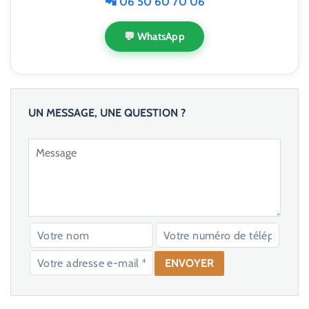
📲 06 50 60 70 06
💬 WhatsApp
UN MESSAGE, UNE QUESTION ?
V
e