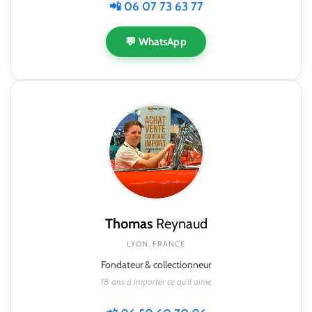
📲 06 07 73 63 77
💬 WhatsApp
Thomas
Reynaud
LYON, FRANCE
Fondateur & collectionneur
18 ans à importer ce qu'il aime