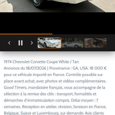
1974 Chevrolet Corvette Coupe White / Tan
Annonce du 18/07/2026 | Provenance : GA, USA. 18 000 €
pour ce véhicule importé en France. Contrôle possible sur
place avant achat, avec photos et vidéos complémentaires.
Good Timers, mandataire français, vous accompagne de la
sélection à la remise des clés : transport, formalités et
démarches d’immatriculation compris. Délai moyen : 7
semaines. Reception en atelier, révision, livraison en France,
Belgique, Suisse et Luxembourg, sur demande. Avis clients