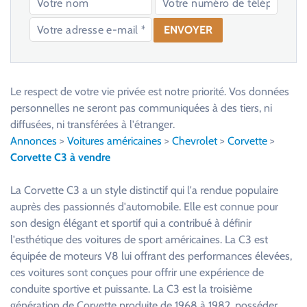
V
e
u
Le respect de votre vie privée est notre priorité. Vos données
i
personnelles ne seront pas communiquées à des tiers, ni
l
diffusées, ni transférées à l'étranger.
l
Annonces
>
Voitures américaines
>
Chevrolet
>
Corvette
>
e
Corvette C3 à vendre
z
l
La Corvette C3 a un style distinctif qui l'a rendue populaire
a
auprès des passionnés d'automobile. Elle est connue pour
i
son design élégant et sportif qui a contribué à définir
s
l'esthétique des voitures de sport américaines. La C3 est
s
équipée de moteurs V8 lui offrant des performances élevées,
e
ces voitures sont conçues pour offrir une expérience de
r
conduite sportive et puissante. La C3 est la troisième
c
génération de Corvette produite de 1968 à 1982, posséder