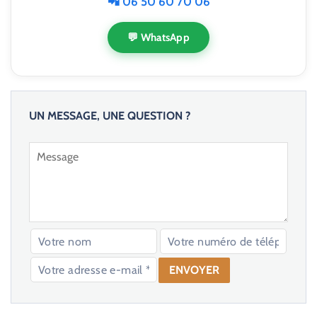
📲 06 50 60 70 06
💬 WhatsApp
UN MESSAGE, UNE QUESTION ?
V
e