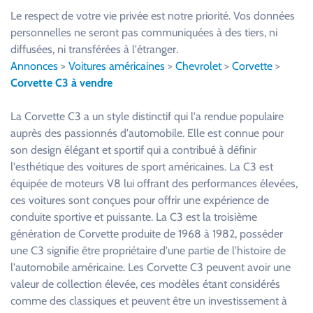
u
Le respect de votre vie privée est notre priorité. Vos données
i
personnelles ne seront pas communiquées à des tiers, ni
l
diffusées, ni transférées à l'étranger.
l
Annonces
>
Voitures américaines
>
Chevrolet
>
Corvette
>
e
Corvette C3 à vendre
z
l
La Corvette C3 a un style distinctif qui l'a rendue populaire
a
auprès des passionnés d'automobile. Elle est connue pour
i
son design élégant et sportif qui a contribué à définir
s
l'esthétique des voitures de sport américaines. La C3 est
s
équipée de moteurs V8 lui offrant des performances élevées,
e
ces voitures sont conçues pour offrir une expérience de
r
conduite sportive et puissante. La C3 est la troisième
c
génération de Corvette produite de 1968 à 1982, posséder
e
une C3 signifie être propriétaire d'une partie de l'histoire de
c
l'automobile américaine. Les Corvette C3 peuvent avoir une
h
valeur de collection élevée, ces modèles étant considérés
a
comme des classiques et peuvent être un investissement à
m