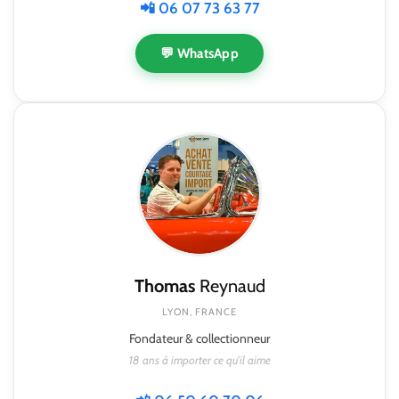
📲 06 07 73 63 77
💬 WhatsApp
Thomas
Reynaud
LYON, FRANCE
Fondateur & collectionneur
18 ans à importer ce qu'il aime