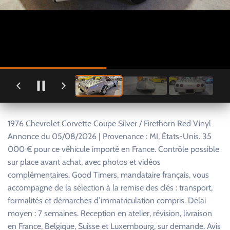
1976 Chevrolet Corvette Coupe Silver / Firethorn Red Vinyl
Annonce du 05/08/2026 | Provenance : MI, États-Unis. 35
000 € pour ce véhicule importé en France. Contrôle possible
sur place avant achat, avec photos et vidéos
complémentaires. Good Timers, mandataire français, vous
accompagne de la sélection à la remise des clés : transport,
formalités et démarches d’immatriculation compris. Délai
moyen : 7 semaines. Reception en atelier, révision, livraison
en France, Belgique, Suisse et Luxembourg, sur demande. Avis