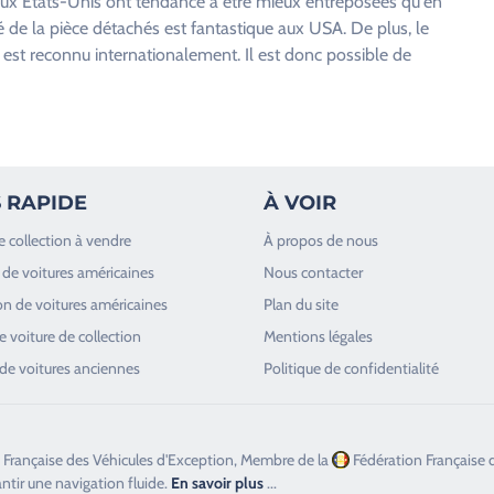
 aux États-Unis ont tendance à être mieux entreposées qu'en
é de la pièce détachés est fantastique aux USA. De plus, le
, est reconnu internationalement. Il est donc possible de
 RAPIDE
À VOIR
e collection à vendre
À propos de nous
de voitures américaines
Nous contacter
n de voitures américaines
Plan du site
 voiture de collection
Mentions légales
de voitures anciennes
Politique de confidentialité
 Française des Véhicules d'Exception, Membre de la
Fédération Française 
antir une navigation fluide.
En savoir plus
...