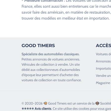
-
Meilleure conservation :
Les voitures de collection
m
France, elles sont aussi bien entretenues car le march
p
savoir faire des américain, en matière de restauiration
v
trouver des modèles en meilleur état en importation.
i
d
e
.
GOOD TIMERS
ACCÈS
Spécialiste des
automobiles classiques
.
Voitures d
Petites annonces de
voitures anciennes
.
Annonces 
Véhicules de collection
à vendre. Un site
Importatio
dédié aux collectionneurs d’
automobiles
d’époque
leur permettant d’acheter des
Vendre une
voitures de collection en toute confiance.
Magazine 
© 2020-2026
Good Timers est un service de la
Société
⭐⭐⭐⭐⭐ Avis clients
. Ce site utilise des cookies pour vous gar