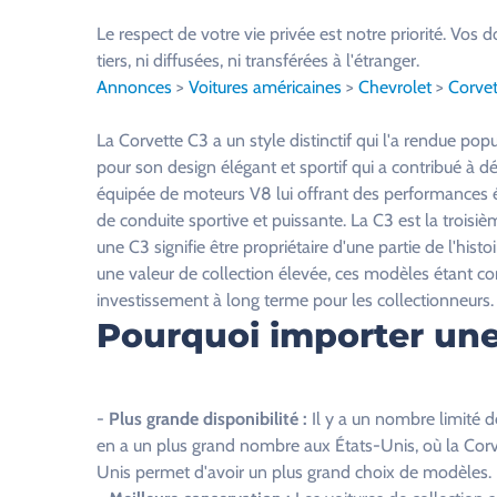
u
Le respect de votre vie privée est notre priorité. V
i
tiers, ni diffusées, ni transférées à l'étranger.
l
Annonces
>
Voitures américaines
>
Chevrolet
>
Corvet
l
e
La Corvette C3 a un style distinctif qui l'a rendue po
z
pour son design élégant et sportif qui a contribué à dé
l
équipée de moteurs V8 lui offrant des performances é
a
de conduite sportive et puissante. La C3 est la trois
i
une C3 signifie être propriétaire d'une partie de l'his
s
une valeur de collection élevée, ces modèles étant c
s
investissement à long terme pour les collectionneurs.
e
Pourquoi importer une
r
c
e
-
Plus grande disponibilité :
Il y a un nombre limité d
c
en a un plus grand nombre aux États-Unis, où la Corv
h
Unis permet d'avoir un plus grand choix de modèles.
a