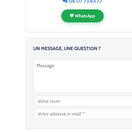
📲 06 07 73 63 77
💬 WhatsApp
UN MESSAGE, UNE QUESTION ?
V
e