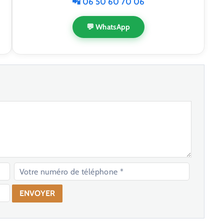
📲 06 50 60 70 06
💬 WhatsApp