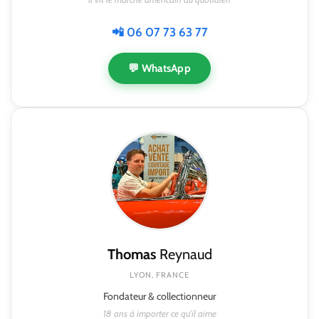
📲 06 07 73 63 77
💬 WhatsApp
Thomas
Reynaud
LYON, FRANCE
Fondateur & collectionneur
18 ans à importer ce qu'il aime