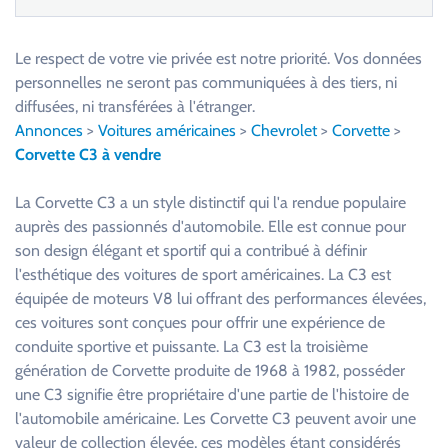
V
e
u
Le respect de votre vie privée est notre priorité. Vos données
i
personnelles ne seront pas communiquées à des tiers, ni
l
diffusées, ni transférées à l'étranger.
l
Annonces
>
Voitures américaines
>
Chevrolet
>
Corvette
>
e
Corvette C3 à vendre
z
l
La Corvette C3 a un style distinctif qui l'a rendue populaire
a
auprès des passionnés d'automobile. Elle est connue pour
i
son design élégant et sportif qui a contribué à définir
s
l'esthétique des voitures de sport américaines. La C3 est
s
équipée de moteurs V8 lui offrant des performances élevées,
e
ces voitures sont conçues pour offrir une expérience de
r
conduite sportive et puissante. La C3 est la troisième
c
génération de Corvette produite de 1968 à 1982, posséder
e
une C3 signifie être propriétaire d'une partie de l'histoire de
c
l'automobile américaine. Les Corvette C3 peuvent avoir une
h
valeur de collection élevée, ces modèles étant considérés