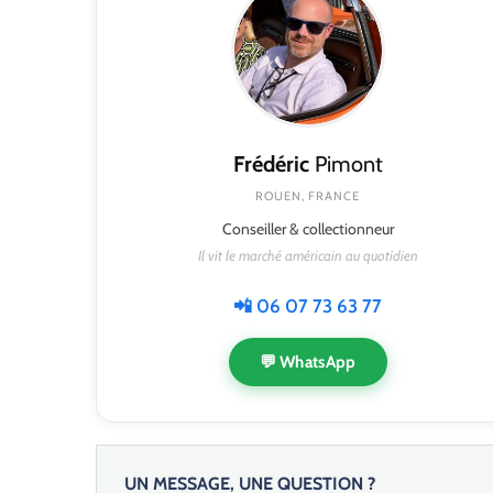
Frédéric
Pimont
ROUEN, FRANCE
Conseiller & collectionneur
Il vit le marché américain au quotidien
📲 06 07 73 63 77
💬 WhatsApp
UN MESSAGE, UNE QUESTION ?