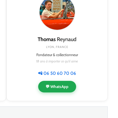
Thomas
Reynaud
LYON, FRANCE
Fondateur & collectionneur
18 ans à importer ce qu'il aime
📲 06 50 60 70 06
💬 WhatsApp