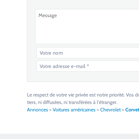
V
e
u
Le respect de votre vie privée est notre priorité. V
i
tiers, ni diffusées, ni transférées à l'étranger.
l
Annonces
>
Voitures américaines
>
Chevrolet
>
Corvet
l
e
z
l