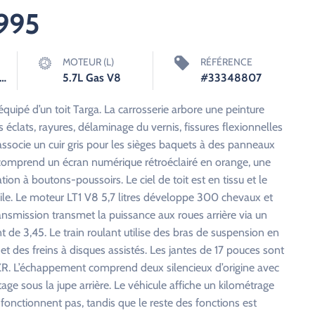
1995
MOTEUR (L)
RÉFÉRENCE
Speed Manuelle
5.7L Gas V8
#33348807
uipé d’un toit Targa. La carrosserie arbore une peinture
 éclats, rayures, délaminage du vernis, fissures flexionnelles
 associe un cuir gris pour les sièges baquets à des panneaux
d comprend un écran numérique rétroéclairé en orange, une
n à boutons-poussoirs. Le ciel de toit est en tissu et le
pile. Le moteur LT1 V8 5,7 litres développe 300 chevaux et
ansmission transmet la puissance aux roues arrière via un
t de 3,45. Le train roulant utilise des bras de suspension en
t des freins à disques assistés. Les jantes de 17 pouces sont
ZR. L’échappement comprend deux silencieux d’origine avec
ge sous la jupe arrière. Le véhicule affiche un kilométrage
 fonctionnent pas, tandis que le reste des fonctions est