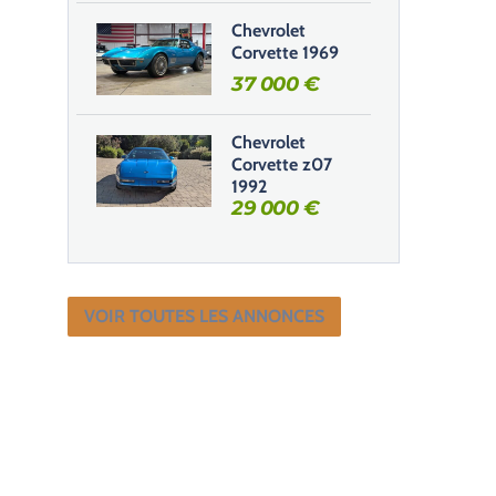
Chevrolet
Corvette 1969
37 000
€
Chevrolet
Corvette z07
1992
29 000
€
VOIR TOUTES LES ANNONCES