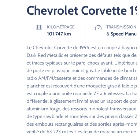
Chevrolet Corvette 
KILOMÉTRAGE
TRANSMISSION
101 747
km
6 
Le Chevrolet Corvette de 1995 est un coupé à hayon éq
Dark Red Metallic et présente des défauts tels que des
et traces typiques sur le pare-chocs avant. L’intérieur
de porte en plastique noir et gris. Le tableau de bor
radio AM/FM/cassette et des commandes de climatisatio
plancher est recouvert d’une moquette grise à faible 
est couplé à une boîte manuelle ZF à 6 vitesses. La tr
différentiel à glissement limité avec un rapport de pon
aluminium forgé, des ressorts monoleaf transversaux e
de type sawblade et montées sur des pneus classés 
des embouts rectangulaires et des sorties après-monta
vérifié de 63 223 miles. Les feux de marche arrière ne