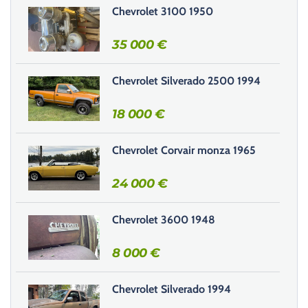
s
Chevrolet 3100 1950
e
r
35 000
€
c
e
Chevrolet Silverado 2500 1994
c
h
18 000
€
a
m
Chevrolet Corvair monza 1965
p
v
24 000
€
i
d
e
Chevrolet 3600 1948
.
8 000
€
Chevrolet Silverado 1994