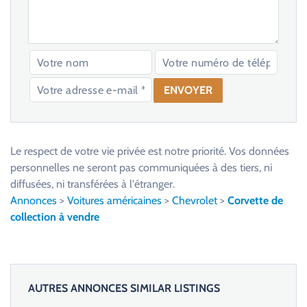
V
e
u
Le respect de votre vie privée est notre priorité. Vos données
i
personnelles ne seront pas communiquées à des tiers, ni
l
diffusées, ni transférées à l'étranger.
l
Annonces
>
Voitures américaines
>
Chevrolet
>
Corvette de
e
collection à vendre
z
l
a
i
AUTRES ANNONCES SIMILAR LISTINGS
s