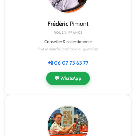
Frédéric
Pimont
ROUEN, FRANCE
Conseiller & collectionneur
Il vit le marché américain au quotidien
📲 06 07 73 63 77
💬 WhatsApp