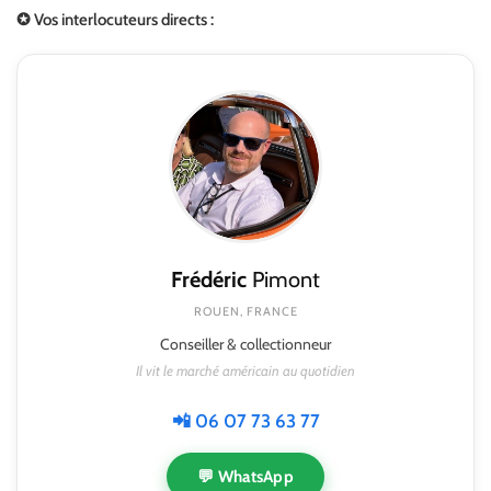
✪ Vos interlocuteurs directs :
Frédéric
Pimont
ROUEN, FRANCE
Conseiller & collectionneur
Il vit le marché américain au quotidien
📲 06 07 73 63 77
💬 WhatsApp