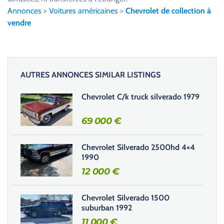
l
Annonces
>
Voitures américaines
>
Chevrolet de collection à
e
vendre
z
l
a
i
AUTRES ANNONCES SIMILAR LISTINGS
s
s
Chevrolet C/k truck silverado 1979
e
r
69 000
€
c
e
Chevrolet Silverado 2500hd 4×4
c
1990
h
12 000
€
a
m
Chevrolet Silverado 1500
p
suburban 1992
v
11 000
€
i