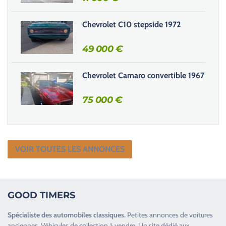
d
e
Chevrolet C10 stepside 1972
.
49 000
€
Chevrolet Camaro convertible 1967
75 000
€
VOIR TOUTES LES ANNONCES
GOOD TIMERS
Spécialiste des
automobiles classiques
.
Petites annonces de
voitures
anciennes
.
Véhicules de collection
à vendre. Un site dédié aux