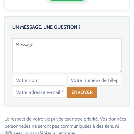
UN MESSAGE, UNE QUESTION ?
V
e
u
Le respect de votre vie privée est notre priorité. Vos données
i
personnelles ne seront pas communiquées à des tiers, ni
l
diffusées, ni transférées à l'étranger.