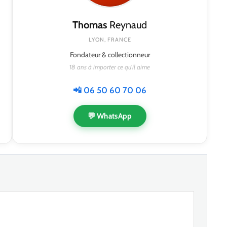
Thomas
Reynaud
LYON, FRANCE
Fondateur & collectionneur
18 ans à importer ce qu'il aime
📲 06 50 60 70 06
💬 WhatsApp