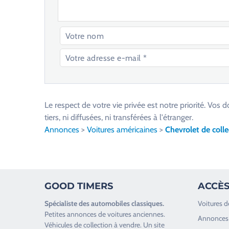
V
e
u
Le respect de votre vie privée est notre priorité. V
i
tiers, ni diffusées, ni transférées à l'étranger.
l
Annonces
>
Voitures américaines
>
Chevrolet de colle
l
e
z
l
GOOD TIMERS
ACCÈS
a
i
Spécialiste des
automobiles classiques
.
Voitures d
s
Petites annonces de
voitures anciennes
.
Annonces 
s
Véhicules de collection
à vendre. Un site