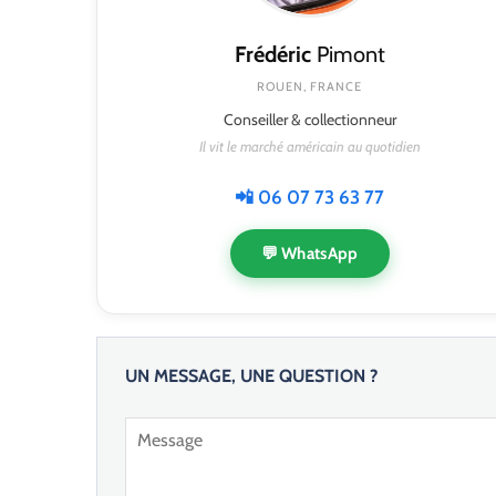
Frédéric
Pimont
ROUEN, FRANCE
Conseiller & collectionneur
Il vit le marché américain au quotidien
📲 06 07 73 63 77
💬 WhatsApp
UN MESSAGE, UNE QUESTION ?