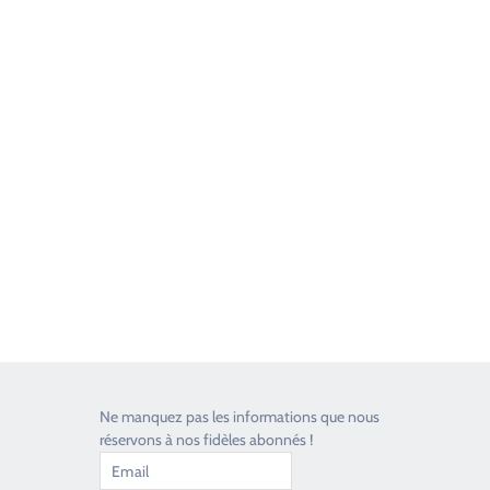
Good Timers Assistance
Toujours heureux d'aider les passionnés
Ne manquez pas les informations que nous
réservons à nos fidèles abonnés !