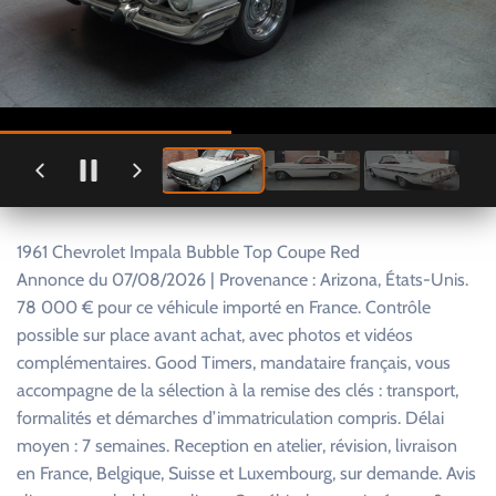
1961 Chevrolet Impala Bubble Top Coupe Red
Annonce du 07/08/2026 | Provenance : Arizona, États-Unis.
78 000 € pour ce véhicule importé en France. Contrôle
possible sur place avant achat, avec photos et vidéos
complémentaires. Good Timers, mandataire français, vous
accompagne de la sélection à la remise des clés : transport,
formalités et démarches d’immatriculation compris. Délai
moyen : 7 semaines. Reception en atelier, révision, livraison
en France, Belgique, Suisse et Luxembourg, sur demande. Avis