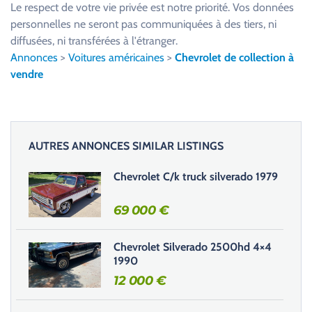
u
Le respect de votre vie privée est notre priorité. Vos données
i
personnelles ne seront pas communiquées à des tiers, ni
l
diffusées, ni transférées à l'étranger.
l
Annonces
>
Voitures américaines
>
Chevrolet de collection à
e
vendre
z
l
a
i
AUTRES ANNONCES SIMILAR LISTINGS
s
s
Chevrolet C/k truck silverado 1979
e
r
69 000
€
c
e
Chevrolet Silverado 2500hd 4×4
c
1990
h
12 000
€
a
m