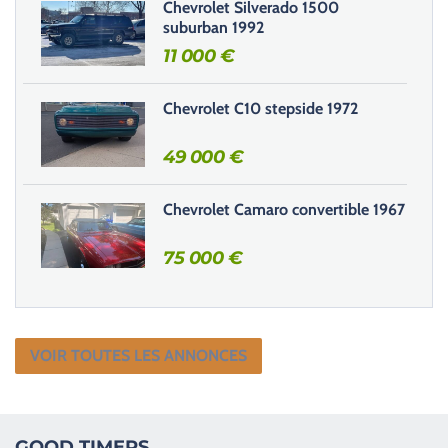
Chevrolet Silverado 1500
p
suburban 1992
v
11 000
€
i
d
e
Chevrolet C10 stepside 1972
.
49 000
€
Chevrolet Camaro convertible 1967
75 000
€
VOIR TOUTES LES ANNONCES
GOOD TIMERS