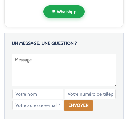
💬 WhatsApp
UN MESSAGE, UNE QUESTION ?
V
e