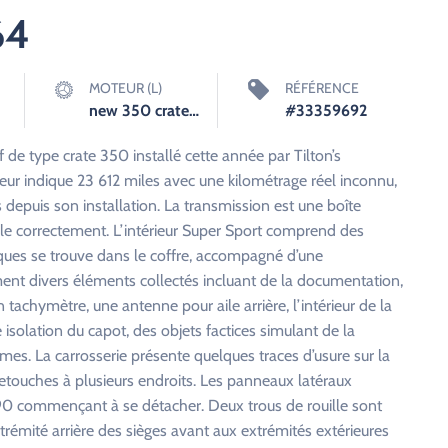
64
MOTEUR (L)
RÉFÉRENCE
new 350 crate engine
#33359692
de type crate 350 installé cette année par Tilton’s
ur indique 23 612 miles avec une kilométrage réel inconnu,
epuis son installation. La transmission est une boîte
ule correctement. L’intérieur Super Sport comprend des
ques se trouve dans le coffre, accompagné d’une
t divers éléments collectés incluant de la documentation,
tachymètre, une antenne pour aile arrière, l’intérieur de la
e isolation du capot, des objets factices simulant de la
mes. La carrosserie présente quelques traces d’usure sur la
retouches à plusieurs endroits. Les panneaux latéraux
90 commençant à se détacher. Deux trous de rouille sont
trémité arrière des sièges avant aux extrémités extérieures