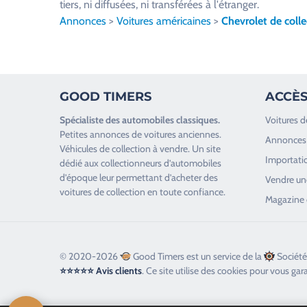
tiers, ni diffusées, ni transférées à l'étranger.
l
Annonces
>
Voitures américaines
>
Chevrolet de colle
l
e
z
l
GOOD TIMERS
ACCÈS
a
i
Spécialiste des
automobiles classiques
.
Voitures d
s
Petites annonces de
voitures anciennes
.
Annonces 
s
Véhicules de collection
à vendre. Un site
Importatio
e
dédié aux collectionneurs d’
automobiles
d’époque
leur permettant d’acheter des
r
Vendre une
voitures de collection en toute confiance.
c
Magazine 
e
c
h
© 2020-2026
Good Timers est un service de la
Société
a
⭐⭐⭐⭐⭐ Avis clients
. Ce site utilise des cookies pour vous gar
m
p