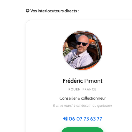
✪ Vos interlocuteurs directs :
Frédéric
Pimont
ROUEN, FRANCE
Conseiller & collectionneur
Il vit le marché américain au quotidien
📲 06 07 73 63 77