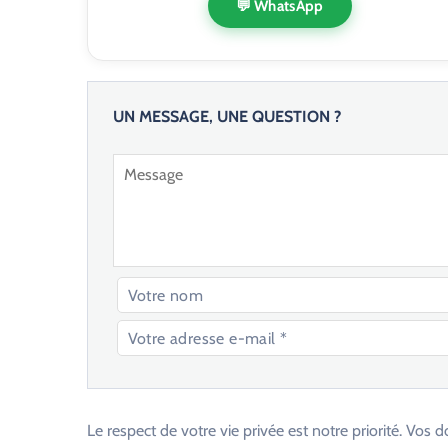
💬 WhatsApp
UN MESSAGE, UNE QUESTION ?
V
e
u
Le respect de votre vie privée est notre priorité. V
i