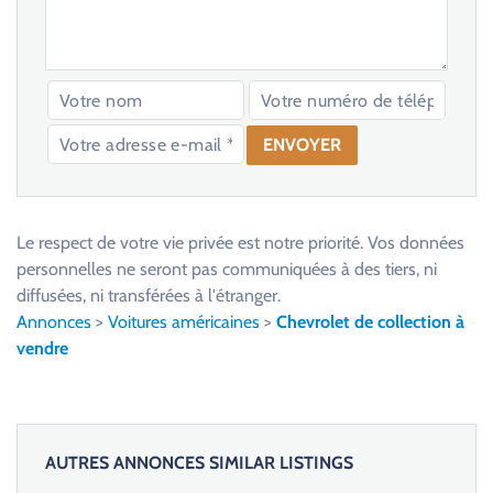
V
e
u
Le respect de votre vie privée est notre priorité. Vos données
i
personnelles ne seront pas communiquées à des tiers, ni
l
diffusées, ni transférées à l'étranger.
l
Annonces
>
Voitures américaines
>
Chevrolet de collection à
e
vendre
z
l
a
i
AUTRES ANNONCES SIMILAR LISTINGS
s