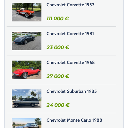
s
Chevrolet Corvette 1957
e
r
111 000
€
c
e
Chevrolet Corvette 1981
c
h
23 000
€
a
m
Chevrolet Corvette 1968
p
v
27 000
€
i
d
e
Chevrolet Suburban 1985
.
24 000
€
Chevrolet Monte Carlo 1988