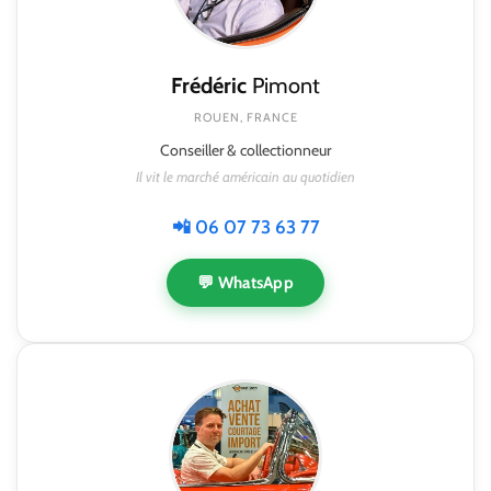
Frédéric
Pimont
ROUEN, FRANCE
Conseiller & collectionneur
Il vit le marché américain au quotidien
📲 06 07 73 63 77
💬 WhatsApp