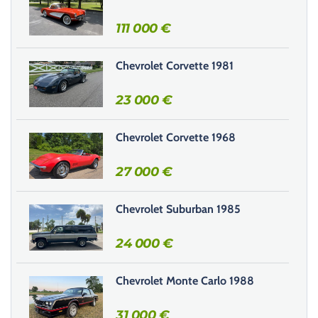
e
r
111 000
€
c
e
Chevrolet Corvette 1981
c
h
23 000
€
a
m
Chevrolet Corvette 1968
p
v
27 000
€
i
d
e
Chevrolet Suburban 1985
.
24 000
€
Chevrolet Monte Carlo 1988
31 000
€