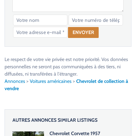
V
e
u
Le respect de votre vie privée est notre priorité. Vos données
i
personnelles ne seront pas communiquées à des tiers, ni
l
diffusées, ni transférées à l'étranger.
l
Annonces
>
Voitures américaines
>
Chevrolet de collection à
e
vendre
z
l
a
i
AUTRES ANNONCES SIMILAR LISTINGS
s
s
Chevrolet Corvette 1957