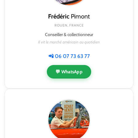
Frédéric
Pimont
ROUEN, FRANCE
Conseiller & collectionneur
Il vit le marché américain au quotidien
📲 06 07 73 63 77
💬 WhatsApp