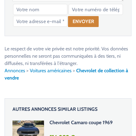
V
e
u
Le respect de votre vie privée est notre priorité. Vos données
i
personnelles ne seront pas communiquées à des tiers, ni
l
diffusées, ni transférées à l'étranger.
l
Annonces
>
Voitures américaines
>
Chevrolet de collection à
e
vendre
z
l
a
i
AUTRES ANNONCES SIMILAR LISTINGS
s
s
Chevrolet Camaro coupe 1969
e
r