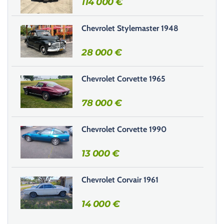
114 000
€
c
e
Chevrolet Stylemaster 1948
c
h
28 000
€
a
m
Chevrolet Corvette 1965
p
v
78 000
€
i
d
e
Chevrolet Corvette 1990
.
13 000
€
Chevrolet Corvair 1961
14 000
€