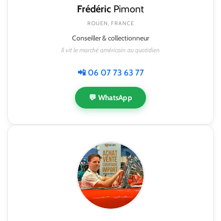
Frédéric
Pimont
ROUEN, FRANCE
Conseiller & collectionneur
Il vit le marché américain au quotidien
📲 06 07 73 63 77
💬 WhatsApp