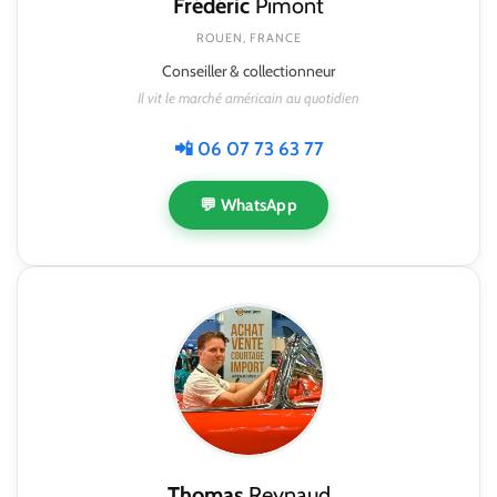
Frédéric
Pimont
ROUEN, FRANCE
Conseiller & collectionneur
Il vit le marché américain au quotidien
📲 06 07 73 63 77
💬 WhatsApp
Thomas
Reynaud