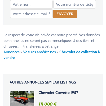
V
e
u
Le respect de votre vie privée est notre priorité. Vos données
i
personnelles ne seront pas communiquées à des tiers, ni
l
diffusées, ni transférées à l'étranger.
l
Annonces
>
Voitures américaines
>
Chevrolet de collection à
e
vendre
z
l
a
i
AUTRES ANNONCES SIMILAR LISTINGS
s
s
Chevrolet Corvette 1957
e
r
111 000
€