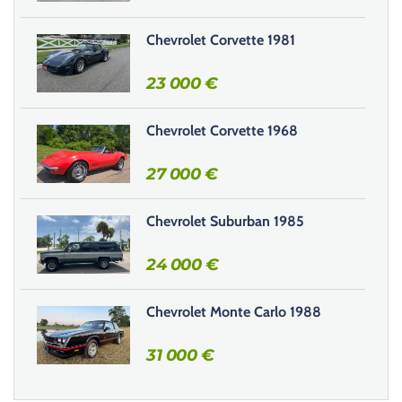
c
e
Chevrolet Corvette 1981
c
h
23 000
€
a
m
Chevrolet Corvette 1968
p
v
27 000
€
i
d
e
Chevrolet Suburban 1985
.
24 000
€
Chevrolet Monte Carlo 1988
31 000
€