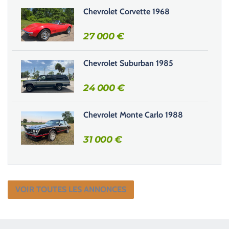
Chevrolet Corvette 1968
p
v
27 000
€
i
d
e
Chevrolet Suburban 1985
.
24 000
€
Chevrolet Monte Carlo 1988
31 000
€
VOIR TOUTES LES ANNONCES