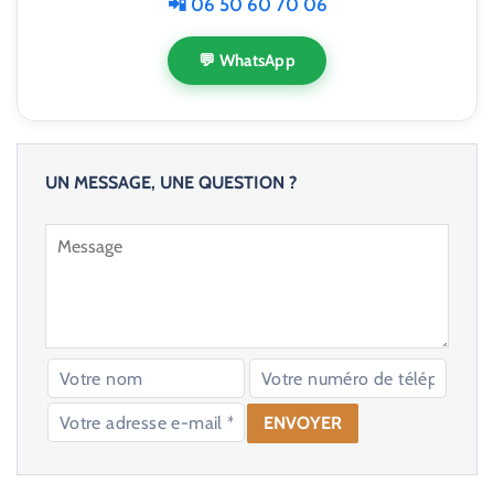
📲 06 50 60 70 06
💬 WhatsApp
UN MESSAGE, UNE QUESTION ?
V
e