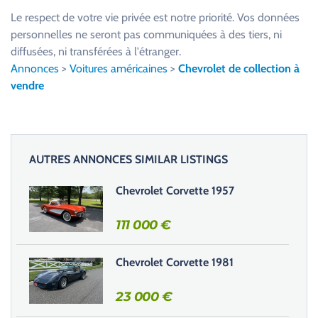
u
Le respect de votre vie privée est notre priorité. Vos données
i
personnelles ne seront pas communiquées à des tiers, ni
l
diffusées, ni transférées à l'étranger.
l
Annonces
>
Voitures américaines
>
Chevrolet de collection à
e
vendre
z
l
a
i
AUTRES ANNONCES SIMILAR LISTINGS
s
s
Chevrolet Corvette 1957
e
r
111 000
€
c
e
Chevrolet Corvette 1981
c
h
23 000
€
a
m