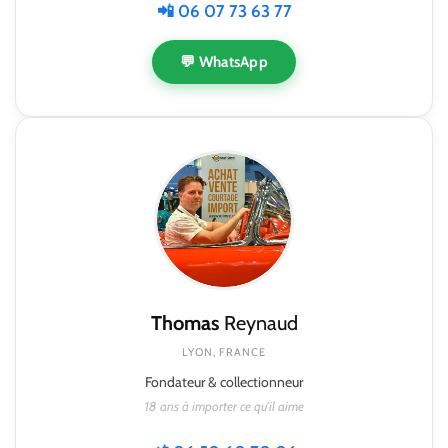
📲 06 07 73 63 77
💬 WhatsApp
Thomas
Reynaud
LYON, FRANCE
Fondateur & collectionneur
18 ans à importer ce qu'il aime