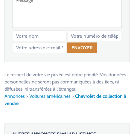
V
e
u
Le respect de votre vie privée est notre priorité. Vos données
i
personnelles ne seront pas communiquées à des tiers, ni
l
diffusées, ni transférées à l'étranger.
l
Annonces
>
Voitures américaines
>
Chevrolet de collection à
e
vendre
z
l
a
i