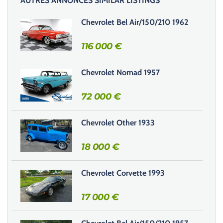
AUTRES ANNONCES SIMILAR LISTINGS
s
s
Chevrolet Bel Air/150/210 1962
e
r
116 000
€
c
e
Chevrolet Nomad 1957
c
h
72 000
€
a
m
Chevrolet Other 1933
p
v
18 000
€
i
d
e
Chevrolet Corvette 1993
.
17 000
€