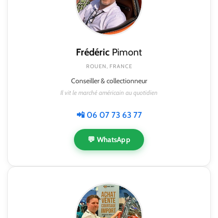
Frédéric
Pimont
ROUEN, FRANCE
Conseiller & collectionneur
Il vit le marché américain au quotidien
📲 06 07 73 63 77
💬 WhatsApp