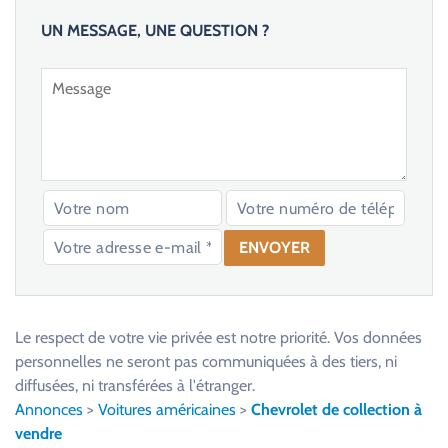
UN MESSAGE, UNE QUESTION ?
V
e
u
Le respect de votre vie privée est notre priorité. Vos données
i
personnelles ne seront pas communiquées à des tiers, ni
l
diffusées, ni transférées à l'étranger.
l
Annonces
>
Voitures américaines
>
Chevrolet de collection à
e
vendre
z