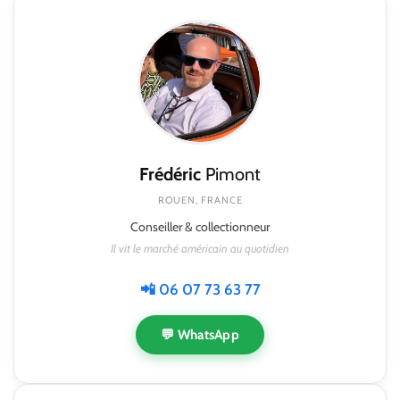
Frédéric
Pimont
ROUEN, FRANCE
Conseiller & collectionneur
Il vit le marché américain au quotidien
📲 06 07 73 63 77
💬 WhatsApp