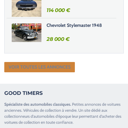
.
114 000
€
Chevrolet Stylemaster 1948
28 000
€
VOIR TOUTES LES ANNONCES
GOOD TIMERS
Spécialiste des
automobiles classiques
.
Petites annonces de
voitures
anciennes
.
Véhicules de collection
à vendre. Un site dédié aux
collectionneurs d’
automobiles d’époque
leur permettant d’acheter des
voitures de collection en toute confiance.