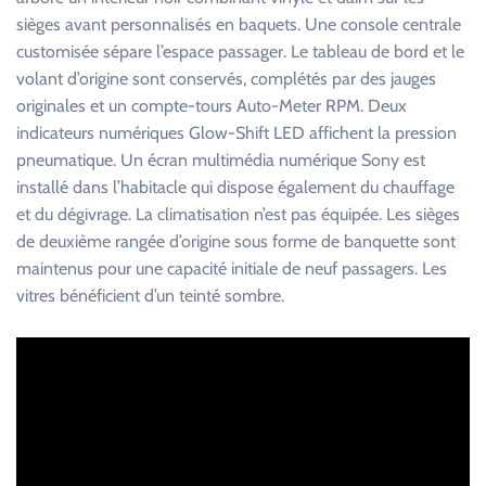
sièges avant personnalisés en baquets. Une console centrale
customisée sépare l’espace passager. Le tableau de bord et le
volant d’origine sont conservés, complétés par des jauges
originales et un compte-tours Auto-Meter RPM. Deux
indicateurs numériques Glow-Shift LED affichent la pression
pneumatique. Un écran multimédia numérique Sony est
installé dans l’habitacle qui dispose également du chauffage
et du dégivrage. La climatisation n’est pas équipée. Les sièges
de deuxième rangée d’origine sous forme de banquette sont
maintenus pour une capacité initiale de neuf passagers. Les
vitres bénéficient d’un teinté sombre.