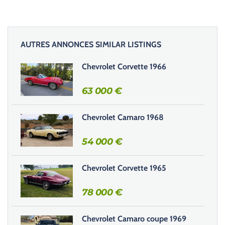
l
a
i
AUTRES ANNONCES SIMILAR LISTINGS
s
s
Chevrolet Corvette 1966
e
r
63 000
€
c
e
Chevrolet Camaro 1968
c
h
54 000
€
a
m
Chevrolet Corvette 1965
p
v
78 000
€
i
d
e
Chevrolet Camaro coupe 1969