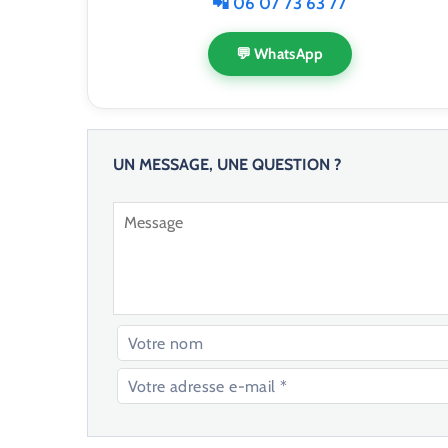
📲 06 07 73 63 77
💬 WhatsApp
UN MESSAGE, UNE QUESTION ?
V
e