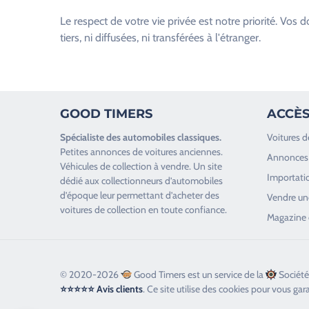
u
Le respect de votre vie privée est notre priorité. V
i
tiers, ni diffusées, ni transférées à l'étranger.
l
l
e
z
GOOD TIMERS
ACCÈS
l
a
Spécialiste des
automobiles classiques
.
Voitures d
i
Petites annonces de
voitures anciennes
.
Annonces 
s
Véhicules de collection
à vendre. Un site
Importatio
s
dédié aux collectionneurs d’
automobiles
d’époque
leur permettant d’acheter des
e
Vendre une
voitures de collection en toute confiance.
r
Magazine 
c
e
c
© 2020-2026
Good Timers est un service de la
Société
h
⭐⭐⭐⭐⭐ Avis clients
. Ce site utilise des cookies pour vous gar
a