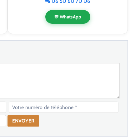
📲 06 50 60 70 06
💬 WhatsApp