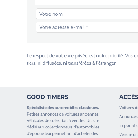
V
e
u
Le respect de votre vie privée est notre priorité. V
i
tiers, ni diffusées, ni transférées à l'étranger.
l
l
e
z
GOOD TIMERS
ACCÈS
l
a
Spécialiste des
automobiles classiques
.
Voitures d
i
Petites annonces de
voitures anciennes
.
Annonces 
s
Véhicules de collection
à vendre. Un site
Importatio
s
dédié aux collectionneurs d’
automobiles
d’époque
leur permettant d’acheter des
e
Vendre une