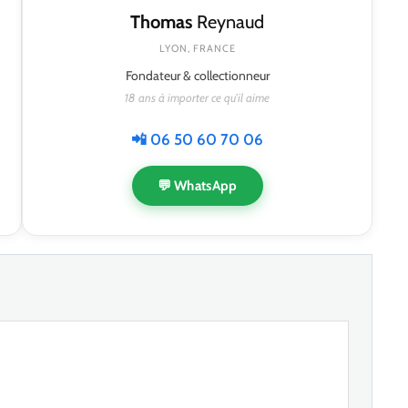
Thomas
Reynaud
LYON, FRANCE
Fondateur & collectionneur
18 ans à importer ce qu'il aime
📲 06 50 60 70 06
💬 WhatsApp