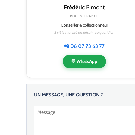
Frédéric
Pimont
ROUEN, FRANCE
Conseiller & collectionneur
Il vit le marché américain au quotidien
📲 06 07 73 63 77
💬 WhatsApp
UN MESSAGE, UNE QUESTION ?