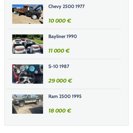
r
Chevy 2500 1977
c
e
10 000
€
c
h
Bayliner 1990
a
m
11 000
€
p
v
i
S-10 1987
d
e
29 000
€
.
Ram 2500 1995
18 000
€