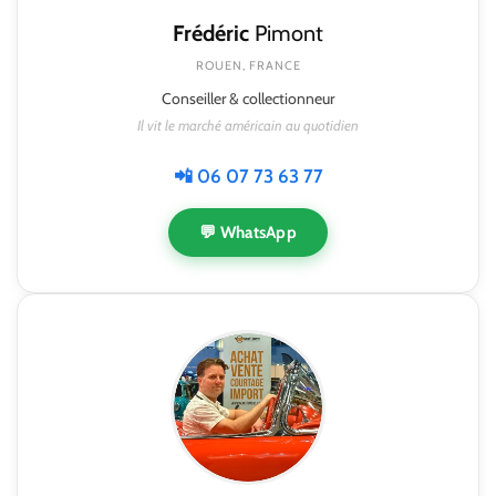
Frédéric
Pimont
ROUEN, FRANCE
Conseiller & collectionneur
Il vit le marché américain au quotidien
📲 06 07 73 63 77
💬 WhatsApp