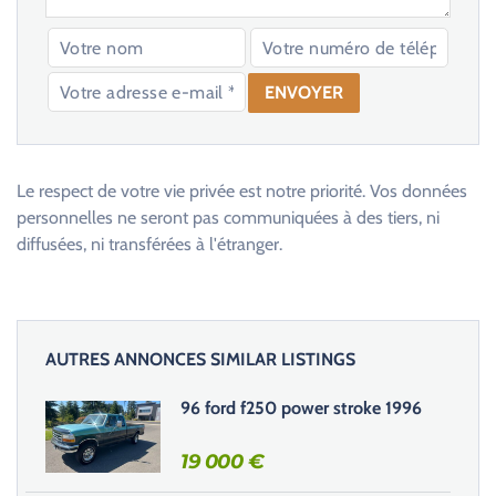
V
e
u
Le respect de votre vie privée est notre priorité. Vos données
i
personnelles ne seront pas communiquées à des tiers, ni
l
diffusées, ni transférées à l'étranger.
l
e
z
l
AUTRES ANNONCES SIMILAR LISTINGS
a
i
96 ford f250 power stroke 1996
s
s
19 000
€
e