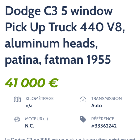
Dodge C3 5 window
Pick Up Truck 440 V8,
aluminum heads,
patina, fatman 1955
41 000
€
KILOMÉTRAGE
TRANSMISSION
n/a
Auto
MOTEUR (L)
RÉFÉRENCE
N.C.
#33362242
Le Dodge C3 de 1955 est un pick-up à cinq vitres peint en vert