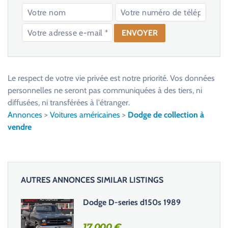
V
e
u
Le respect de votre vie privée est notre priorité. Vos données
i
personnelles ne seront pas communiquées à des tiers, ni
l
diffusées, ni transférées à l'étranger.
l
Annonces
>
Voitures américaines
>
Dodge de collection à
e
vendre
z
l
a
i
AUTRES ANNONCES SIMILAR LISTINGS
s
s
Dodge D-series d150s 1989
e
r
17 000
€