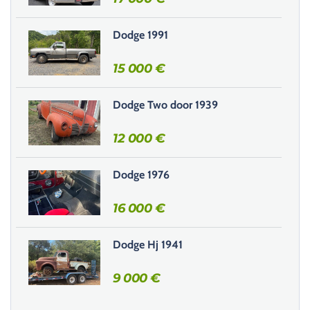
c
e
Dodge 1991
c
h
15 000
€
a
m
Dodge Two door 1939
p
v
12 000
€
i
d
e
Dodge 1976
.
16 000
€
Dodge Hj 1941
9 000
€