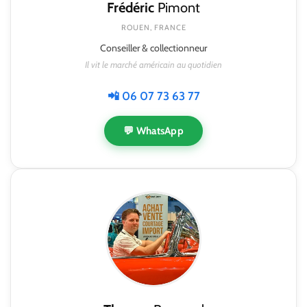
Frédéric
Pimont
ROUEN, FRANCE
Conseiller & collectionneur
Il vit le marché américain au quotidien
📲 06 07 73 63 77
💬 WhatsApp