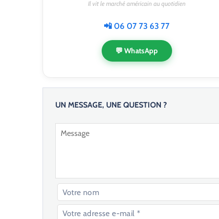
Il vit le marché américain au quotidien
📲 06 07 73 63 77
💬 WhatsApp
UN MESSAGE, UNE QUESTION ?