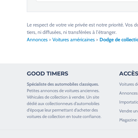
V
e
u
Le respect de votre vie privée est notre priorité. V
i
tiers, ni diffusées, ni transférées à l'étranger.
l
Annonces
>
Voitures américaines
>
Dodge de collecti
l
e
z
l
GOOD TIMERS
ACCÈS
a
i
Spécialiste des
automobiles classiques
.
Voitures d
s
Petites annonces de
voitures anciennes
.
Annonces 
s
Véhicules de collection
à vendre. Un site
Importatio
e
dédié aux collectionneurs d’
automobiles
d’époque
leur permettant d’acheter des
r
Vendre une
voitures de collection en toute confiance.
c
Magazine 
e
c