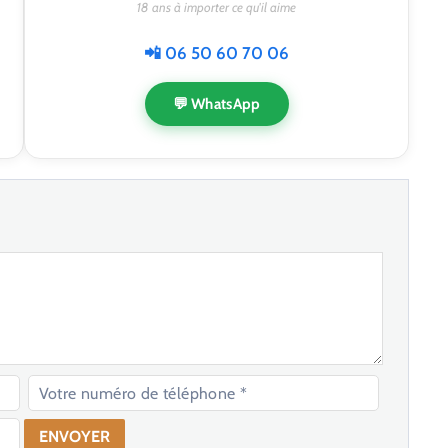
18 ans à importer ce qu'il aime
📲 06 50 60 70 06
💬 WhatsApp