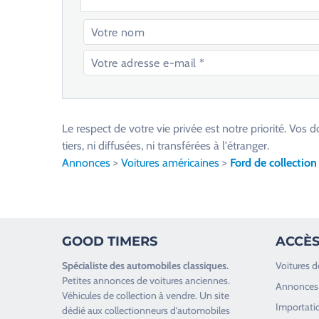
V
e
u
Le respect de votre vie privée est notre priorité. V
i
tiers, ni diffusées, ni transférées à l'étranger.
l
Annonces
>
Voitures américaines
>
Ford de collection
l
e
z
l
GOOD TIMERS
ACCÈS
a
i
Spécialiste des
automobiles classiques
.
Voitures d
s
Petites annonces de
voitures anciennes
.
Annonces 
s
Véhicules de collection
à vendre. Un site
Importatio
e
dédié aux collectionneurs d’
automobiles