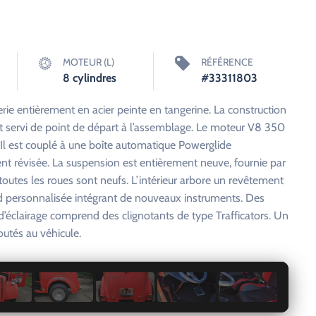
MOTEUR (L)
RÉFÉRENCE
8 cylindres
#33311803
rie entièrement en acier peinte en tangerine. La construction
nt servi de point de départ à l’assemblage. Le moteur V8 350
. Il est couplé à une boîte automatique Powerglide
ent révisée. La suspension est entièrement neuve, fournie par
es les roues sont neufs. L’intérieur arbore un revêtement
d personnalisée intégrant de nouveaux instruments. Des
e d’éclairage comprend des clignotants de type Trafficators. Un
outés au véhicule.
1 / 10