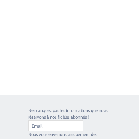
Good Timers Assistance
Toujours heureux d'aider les passionnés
Ne manquez pas les informations que nous
réservons à nos fidèles abonnés !
Nous vous enverrons uniquement des