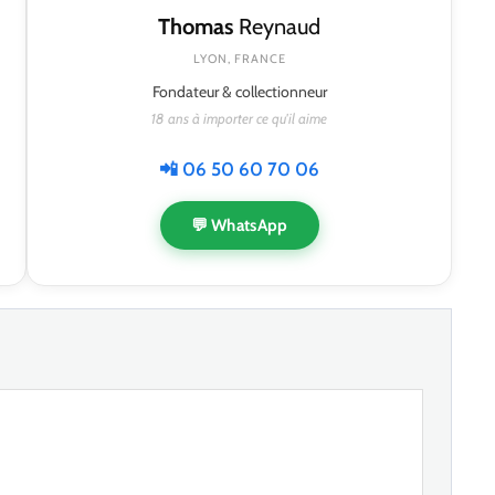
Thomas
Reynaud
LYON, FRANCE
Fondateur & collectionneur
18 ans à importer ce qu'il aime
📲 06 50 60 70 06
💬 WhatsApp