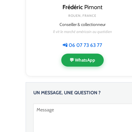
Frédéric
Pimont
ROUEN, FRANCE
Conseiller & collectionneur
Il vit le marché américain au quotidien
📲 06 07 73 63 77
💬 WhatsApp
UN MESSAGE, UNE QUESTION ?