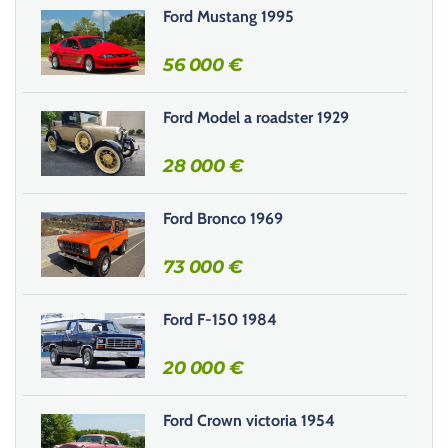
s
Ford Mustang 1995
e
r
56 000
€
c
e
Ford Model a roadster 1929
c
h
28 000
€
a
m
Ford Bronco 1969
p
v
73 000
€
i
d
e
Ford F-150 1984
.
20 000
€
Ford Crown victoria 1954