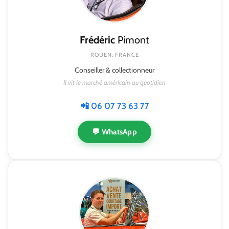
Frédéric
Pimont
ROUEN, FRANCE
Conseiller & collectionneur
Il vit le marché américain au quotidien
📲 06 07 73 63 77
💬 WhatsApp