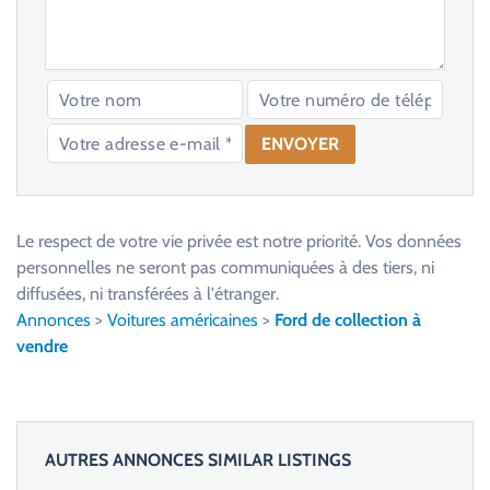
V
e
u
Le respect de votre vie privée est notre priorité. Vos données
i
personnelles ne seront pas communiquées à des tiers, ni
l
diffusées, ni transférées à l'étranger.
l
Annonces
>
Voitures américaines
>
Ford de collection à
e
vendre
z
l
a
i
AUTRES ANNONCES SIMILAR LISTINGS
s