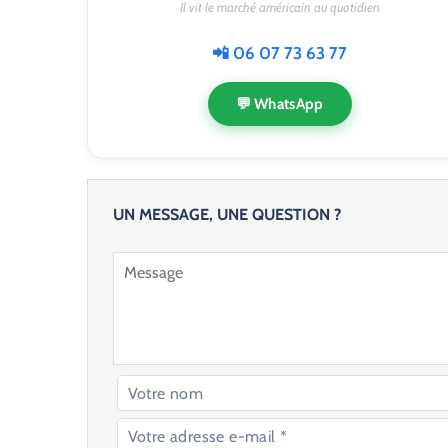
Il vit le marché américain au quotidien
📲 06 07 73 63 77
💬 WhatsApp
UN MESSAGE, UNE QUESTION ?