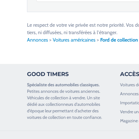
V
e
u
Le respect de votre vie privée est notre priorité. V
i
tiers, ni diffusées, ni transférées à l'étranger.
l
Annonces
>
Voitures américaines
>
Ford de collection
l
e
z
l
GOOD TIMERS
ACCÈS
a
i
Spécialiste des
automobiles classiques
.
Voitures d
s
Petites annonces de
voitures anciennes
.
Annonces 
s
Véhicules de collection
à vendre. Un site
Importatio
e
dédié aux collectionneurs d’
automobiles
d’époque
leur permettant d’acheter des
r
Vendre une
voitures de collection en toute confiance.
c
Magazine 
e
c