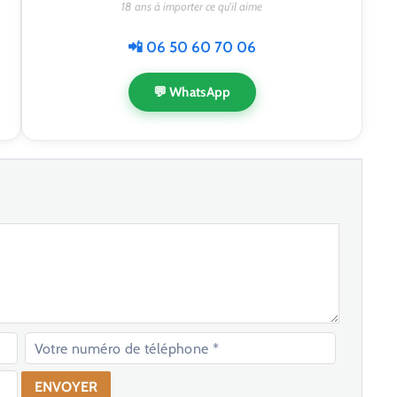
18 ans à importer ce qu'il aime
📲 06 50 60 70 06
💬 WhatsApp