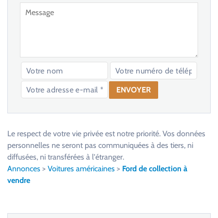
V
e
u
Le respect de votre vie privée est notre priorité. Vos données
i
personnelles ne seront pas communiquées à des tiers, ni
l
diffusées, ni transférées à l'étranger.
l
Annonces
>
Voitures américaines
>
Ford de collection à
e
vendre
z
l
a