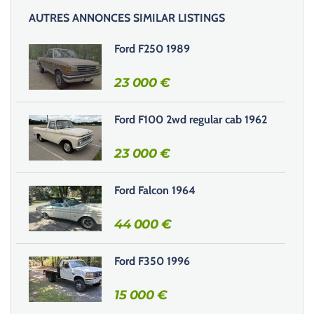
i
AUTRES ANNONCES SIMILAR LISTINGS
s
s
Ford F250 1989
e
r
23 000
€
c
e
Ford F100 2wd regular cab 1962
c
h
23 000
€
a
m
Ford Falcon 1964
p
v
44 000
€
i
d
e
Ford F350 1996
.
15 000
€