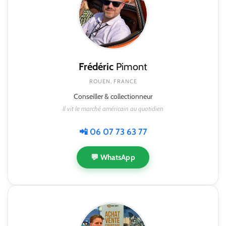
Frédéric
Pimont
ROUEN, FRANCE
Conseiller & collectionneur
Il vit le marché américain au quotidien
📲 06 07 73 63 77
💬 WhatsApp