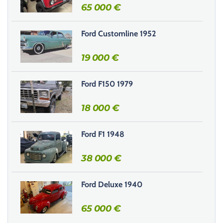
r
65 000
€
c
e
Ford Customline 1952
c
h
19 000
€
a
m
Ford F150 1979
p
v
18 000
€
i
d
e
Ford F1 1948
.
38 000
€
Ford Deluxe 1940
65 000
€