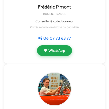
Frédéric
Pimont
ROUEN, FRANCE
Conseiller & collectionneur
Il vit le marché américain au quotidien
📲 06 07 73 63 77
💬 WhatsApp