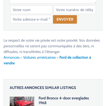
V
e
u
Le respect de votre vie privée est notre priorité. Vos données
i
personnelles ne seront pas communiquées à des tiers, ni
l
diffusées, ni transférées à l'étranger.
l
Annonces
>
Voitures américaines
>
Ford de collection à
e
vendre
z
l
a
i
AUTRES ANNONCES SIMILAR LISTINGS
s
s
Ford Bronco 4-door everglades
e
1968