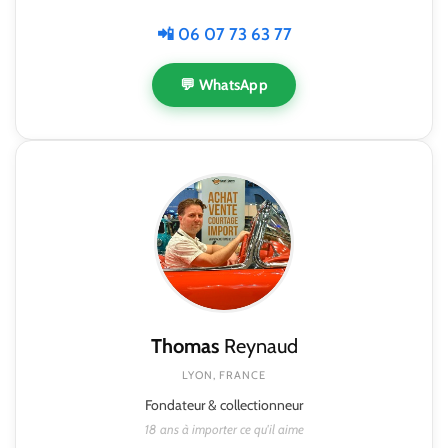
📲 06 07 73 63 77
💬 WhatsApp
Thomas
Reynaud
LYON, FRANCE
Fondateur & collectionneur
18 ans à importer ce qu'il aime