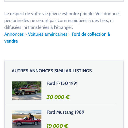
e
u
Le respect de votre vie privée est notre priorité. Vos données
i
personnelles ne seront pas communiquées à des tiers, ni
l
diffusées, ni transférées à l'étranger.
l
Annonces
>
Voitures américaines
>
Ford de collection à
e
vendre
z
l
a
i
AUTRES ANNONCES SIMILAR LISTINGS
s
s
Ford F-150 1991
e
r
30 000
€
c
e
Ford Mustang 1989
c
h
19 000
€
a