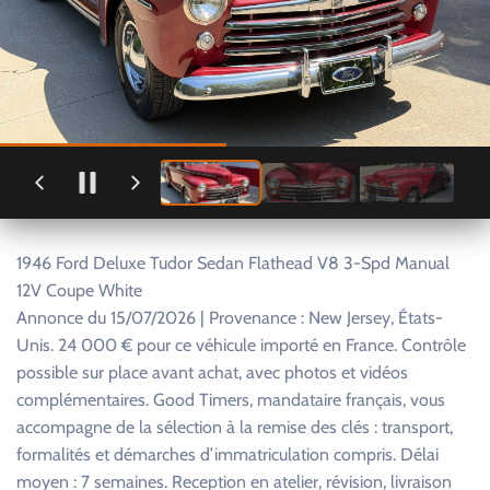
1946 Ford Deluxe Tudor Sedan Flathead V8 3-Spd Manual
12V Coupe White
Annonce du 15/07/2026 | Provenance : New Jersey, États-
Unis. 24 000 € pour ce véhicule importé en France. Contrôle
possible sur place avant achat, avec photos et vidéos
complémentaires. Good Timers, mandataire français, vous
accompagne de la sélection à la remise des clés : transport,
formalités et démarches d’immatriculation compris. Délai
moyen : 7 semaines. Reception en atelier, révision, livraison