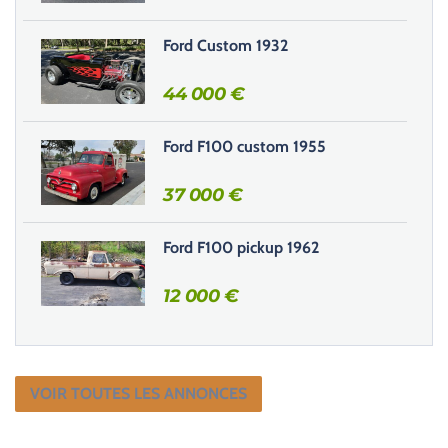
m
Ford Custom 1932
p
v
44 000
€
i
d
e
Ford F100 custom 1955
.
37 000
€
Ford F100 pickup 1962
12 000
€
VOIR TOUTES LES ANNONCES