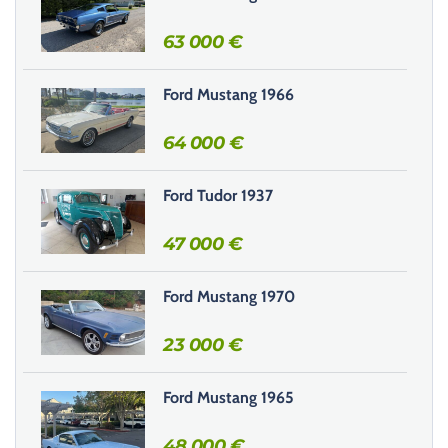
e
r
63 000
€
c
e
Ford Mustang 1966
c
h
64 000
€
a
m
Ford Tudor 1937
p
v
47 000
€
i
d
e
Ford Mustang 1970
.
23 000
€
Ford Mustang 1965
48 000
€