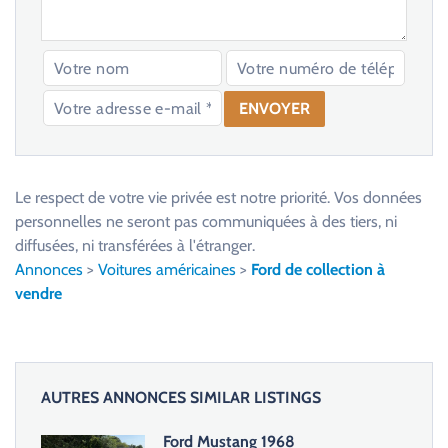
V
e
u
Le respect de votre vie privée est notre priorité. Vos données
i
personnelles ne seront pas communiquées à des tiers, ni
l
diffusées, ni transférées à l'étranger.
l
Annonces
>
Voitures américaines
>
Ford de collection à
e
vendre
z
l
a
i
AUTRES ANNONCES SIMILAR LISTINGS
s
s
Ford Mustang 1968