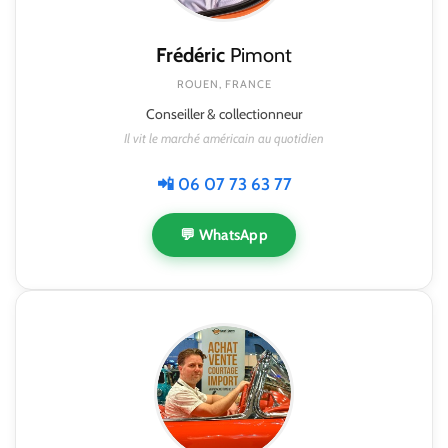
Frédéric
Pimont
ROUEN, FRANCE
Conseiller & collectionneur
Il vit le marché américain au quotidien
📲 06 07 73 63 77
💬 WhatsApp