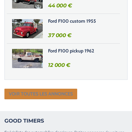
44 000
€
i
d
e
Ford F100 custom 1955
.
37 000
€
Ford F100 pickup 1962
12 000
€
VOIR TOUTES LES ANNONCES
GOOD TIMERS