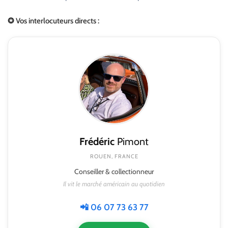
✪ Vos interlocuteurs directs :
Frédéric
Pimont
ROUEN, FRANCE
Conseiller & collectionneur
Il vit le marché américain au quotidien
📲 06 07 73 63 77