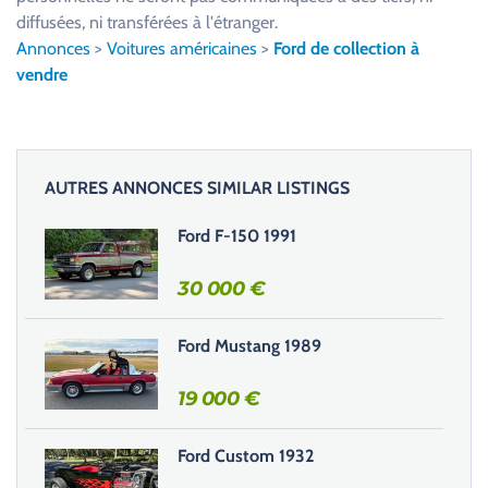
l
diffusées, ni transférées à l'étranger.
l
Annonces
>
Voitures américaines
>
Ford de collection à
e
vendre
z
l
a
i
AUTRES ANNONCES SIMILAR LISTINGS
s
s
Ford F-150 1991
e
r
30 000
€
c
e
Ford Mustang 1989
c
h
19 000
€
a
m
Ford Custom 1932
p
v