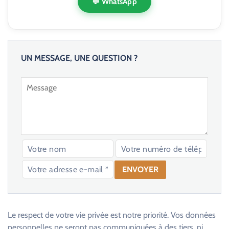
💬 WhatsApp
UN MESSAGE, UNE QUESTION ?
V
e
u
Le respect de votre vie privée est notre priorité. Vos données
i
personnelles ne seront pas communiquées à des tiers, ni