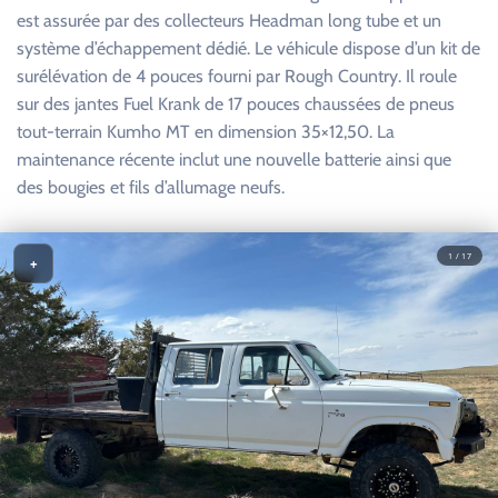
est assurée par des collecteurs Headman long tube et un
système d’échappement dédié. Le véhicule dispose d’un kit de
surélévation de 4 pouces fourni par Rough Country. Il roule
sur des jantes Fuel Krank de 17 pouces chaussées de pneus
tout-terrain Kumho MT en dimension 35×12,50. La
maintenance récente inclut une nouvelle batterie ainsi que
des bougies et fils d’allumage neufs.
1 / 17
+