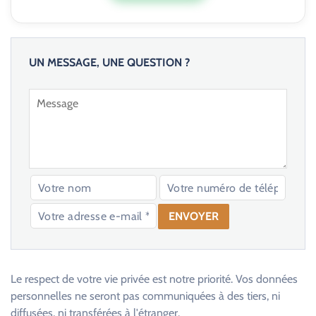
UN MESSAGE, UNE QUESTION ?
V
e
u
Le respect de votre vie privée est notre priorité. Vos données
i
personnelles ne seront pas communiquées à des tiers, ni
l
diffusées, ni transférées à l'étranger.