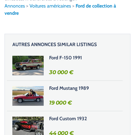
l
Annonces
>
Voitures américaines
>
Ford de collection à
e
vendre
z
l
a
i
AUTRES ANNONCES SIMILAR LISTINGS
s
s
Ford F-150 1991
e
r
30 000
€
c
e
Ford Mustang 1989
c
h
19 000
€
a
m
Ford Custom 1932
p
v
44 000
€
i