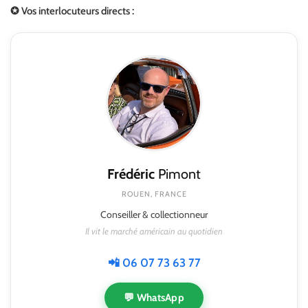
✪ Vos interlocuteurs directs :
Frédéric
Pimont
ROUEN, FRANCE
Conseiller & collectionneur
Il vit le marché américain au quotidien
📲 06 07 73 63 77
💬 WhatsApp