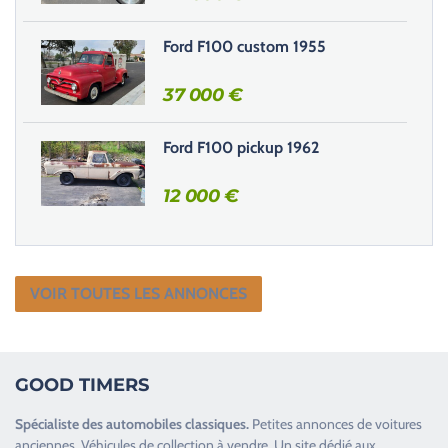
d
e
Ford F100 custom 1955
.
37 000
€
Ford F100 pickup 1962
12 000
€
VOIR TOUTES LES ANNONCES
GOOD TIMERS
Spécialiste des
automobiles classiques
.
Petites annonces de
voitures
anciennes
.
Véhicules de collection
à vendre. Un site dédié aux