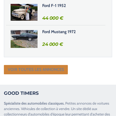
e
Ford F-1 1952
.
44 000
€
Ford Mustang 1972
24 000
€
VOIR TOUTES LES ANNONCES
GOOD TIMERS
Spécialiste des
automobiles classiques
.
Petites annonces de
voitures
anciennes
.
Véhicules de collection
à vendre. Un site dédié aux
collectionneurs d’
automobiles d’époque
leur permettant d’acheter des