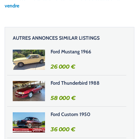
e
vendre
z
l
a
i
AUTRES ANNONCES SIMILAR LISTINGS
s
s
Ford Mustang 1966
e
r
26 000
€
c
e
Ford Thunderbird 1988
c
h
58 000
€
a
m
Ford Custom 1950
p
v
36 000
€
i
d