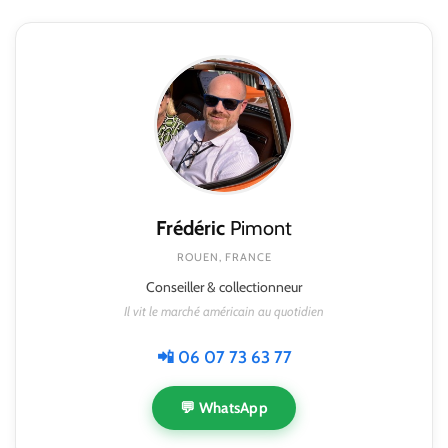
Frédéric
Pimont
ROUEN, FRANCE
Conseiller & collectionneur
Il vit le marché américain au quotidien
📲 06 07 73 63 77
💬 WhatsApp