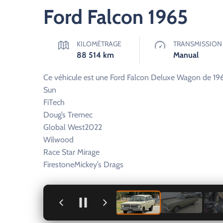
Ford Falcon 1965
KILOMÉTRAGE
TRANSMISSION
88 514
km
Manual
Ce véhicule est une Ford Falcon Deluxe Wagon de 19
Sun
FiTech
Doug’s Tremec
Global West2022
Wilwood
Race Star Mirage
FirestoneMickey’s Drags
+