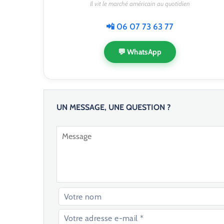
Il vit le marché américain au quotidien
📲 06 07 73 63 77
💬 WhatsApp
UN MESSAGE, UNE QUESTION ?