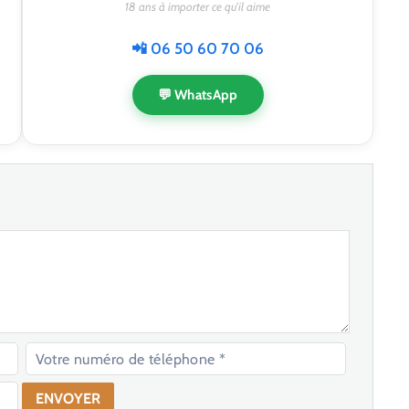
18 ans à importer ce qu'il aime
📲 06 50 60 70 06
💬 WhatsApp