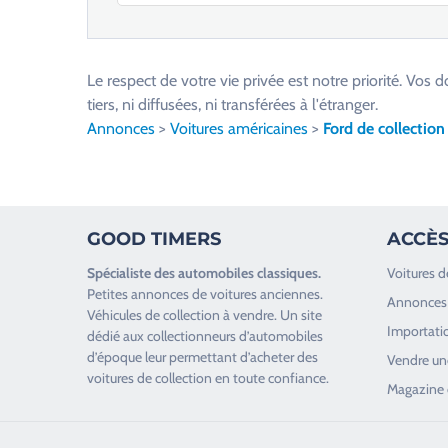
V
e
u
Le respect de votre vie privée est notre priorité. V
i
tiers, ni diffusées, ni transférées à l'étranger.
l
Annonces
>
Voitures américaines
>
Ford de collection
l
e
z
l
GOOD TIMERS
ACCÈS
a
i
Spécialiste des
automobiles classiques
.
Voitures d
s
Petites annonces de
voitures anciennes
.
Annonces 
s
Véhicules de collection
à vendre. Un site
Importatio
e
dédié aux collectionneurs d’
automobiles
d’époque
leur permettant d’acheter des
r
Vendre une
voitures de collection en toute confiance.
c
Magazine 
e
c