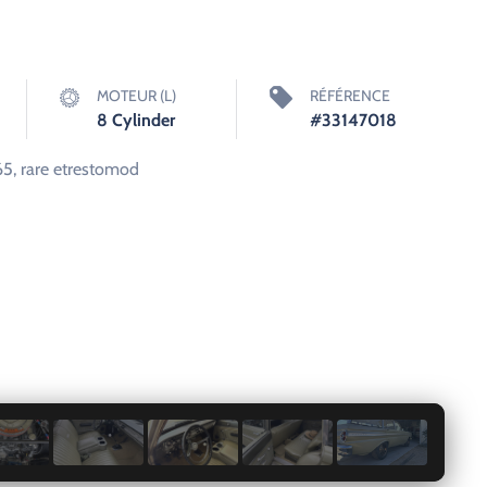
MOTEUR (L)
RÉFÉRENCE
8 Cylinder
#33147018
65, rare etrestomod
1 / 9