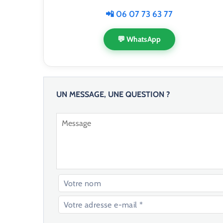
📲 06 07 73 63 77
💬 WhatsApp
UN MESSAGE, UNE QUESTION ?
V