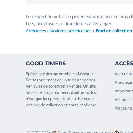
e
u
Le respect de votre vie privée est notre priorité. V
i
tiers, ni diffusées, ni transférées à l'étranger.
l
Annonces
>
Voitures américaines
>
Ford de collection
l
e
z
l
GOOD TIMERS
ACCÈS
a
i
Spécialiste des
automobiles classiques
.
Voitures d
s
Petites annonces de
voitures anciennes
.
Annonces 
s
Véhicules de collection
à vendre. Un site
Importatio
e
dédié aux collectionneurs d’
automobiles
d’époque
leur permettant d’acheter des
r
Vendre une
voitures de collection en toute confiance.
c
Magazine 
e
c
h
© 2020-2026
Good Timers est un service de la
Société