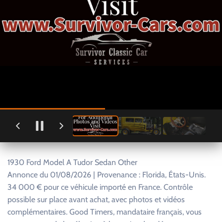
1930 Ford Model A Tudor Sedan Other
Annonce du 01/08/2026 | Provenance : Florida, États-Unis.
34 000 € pour ce véhicule importé en France. Contrôle
possible sur place avant achat, avec photos et vidéos
complémentaires. Good Timers, mandataire français, vous