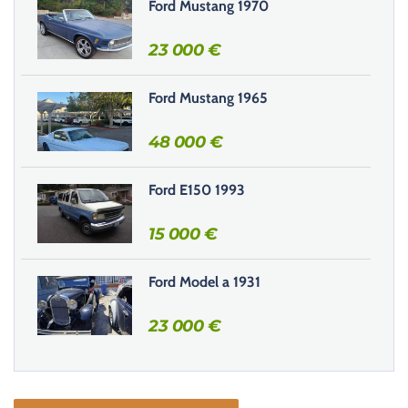
Ford Mustang 1970
c
h
23 000
€
a
m
Ford Mustang 1965
p
v
48 000
€
i
d
e
Ford E150 1993
.
15 000
€
Ford Model a 1931
23 000
€