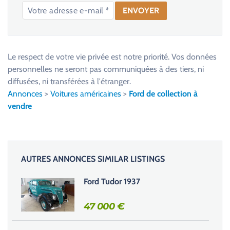
V
e
u
Le respect de votre vie privée est notre priorité. Vos données
i
personnelles ne seront pas communiquées à des tiers, ni
l
diffusées, ni transférées à l'étranger.
l
Annonces
>
Voitures américaines
>
Ford de collection à
e
vendre
z
l
a
i
AUTRES ANNONCES SIMILAR LISTINGS
s
s
Ford Tudor 1937
e
r
47 000
€
c
e