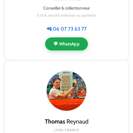
Conseiller & collectionneur
Il vit le marché américain au quotidien
📲 06 07 73 63 77
💬 WhatsApp
Thomas
Reynaud
LYON, FRANCE