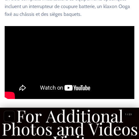
incluent un interrupteur de coupure batterie, un klaxon Ooga
fixé au châssis et des sièges baquets.
1 / 23
+