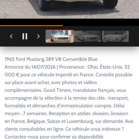
1965 Ford Mustang 289 V8 Convertible Blue
Annonce du 14/07/2026 | Provenance : Ohio, États-Unis. 32
000 € pour ce véhicule importé en France. Contrôle possible
sur place avant achat, avec photos et vidéos
complémentaires. Good Timers, mandataire français, vous
accompagne de la sélection à la remise des clés : transport,
formalités et démarches d’immatriculation compris. Délai
moyen : 7 semaines. Reception en atelier, révision, livraison
en France, Belgique, Suisse et Luxembourg, sur demande. Avis
clients consultables en ligne. Ce véhicule vous intéresse ?
Contactez-nous pour confirmer sa disponibilité.