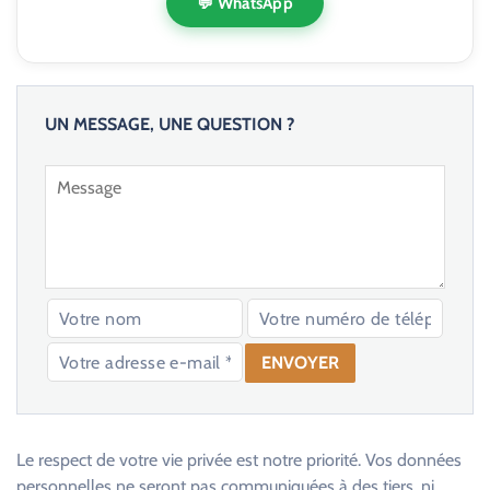
💬 WhatsApp
UN MESSAGE, UNE QUESTION ?
V
e
u
Le respect de votre vie privée est notre priorité. Vos données
i
personnelles ne seront pas communiquées à des tiers, ni