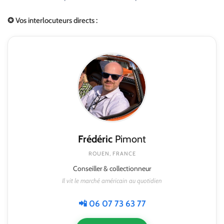
✪ Vos interlocuteurs directs :
Frédéric
Pimont
ROUEN, FRANCE
Conseiller & collectionneur
Il vit le marché américain au quotidien
📲 06 07 73 63 77