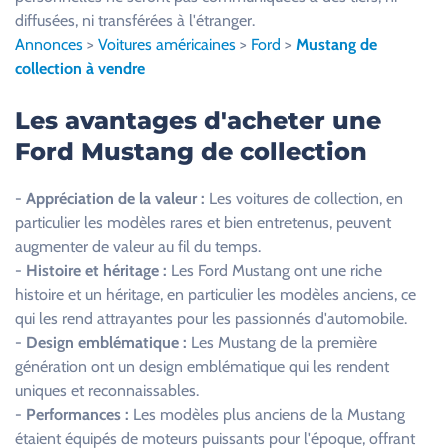
l
diffusées, ni transférées à l'étranger.
l
Annonces
>
Voitures américaines
>
Ford
>
Mustang de
e
collection à vendre
z
l
Les avantages d'acheter une
a
Ford Mustang de collection
i
s
-
Appréciation de la valeur :
Les voitures de collection, en
s
particulier les modèles rares et bien entretenus, peuvent
e
augmenter de valeur au fil du temps.
r
-
Histoire et héritage :
Les Ford Mustang ont une riche
c
histoire et un héritage, en particulier les modèles anciens, ce
e
qui les rend attrayantes pour les passionnés d'automobile.
c
-
Design emblématique :
Les Mustang de la première
h
génération ont un design emblématique qui les rendent
a
uniques et reconnaissables.
m
-
Performances :
Les modèles plus anciens de la Mustang
p
étaient équipés de moteurs puissants pour l'époque, offrant
v