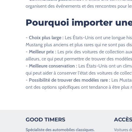
c
organisent des événements et des rencontres pour les
h
a
Pourquoi importer une
m
p
-
Choix plus large :
Les États-Unis ont une longue his
v
Mustang plus anciens et plus rares qui ne sont pas dis
i
-
Meilleur prix :
Les prix des voitures de collection a
d
ailleurs, ce qui peut permettre de trouver des modèles
e
-
Meilleure conservation :
Les États-Unis ont un climat
.
qui peut aider à conserver l'état des voitures de collec
-
Possibilité de trouver des modèles rare :
Les Mustang
ont des options spécifiques ont tendance à être plus 
GOOD TIMERS
ACCÈS
Spécialiste des
automobiles classiques
.
Voitures d