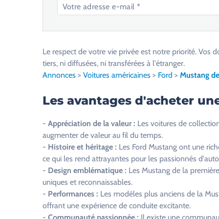
V
e
u
Le respect de votre vie privée est notre priorité. V
i
tiers, ni diffusées, ni transférées à l'étranger.
l
Annonces
>
Voitures américaines
>
Ford
>
Mustang de 
l
e
Les avantages d'acheter un
z
l
-
Appréciation de la valeur :
Les voitures de collection
a
augmenter de valeur au fil du temps.
i
-
Histoire et héritage :
Les Ford Mustang ont une riche 
s
ce qui les rend attrayantes pour les passionnés d'aut
s
-
Design emblématique :
Les Mustang de la première
e
uniques et reconnaissables.
r
-
Performances :
Les modèles plus anciens de la Must
c
offrant une expérience de conduite excitante.
e
-
Communauté passionnée :
Il existe une communaut