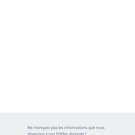
Good Timers Assistance
Toujours heureux d'aider les passionnés
Ne manquez pas les informations que nous
réservons à nos fidèles abonnés !