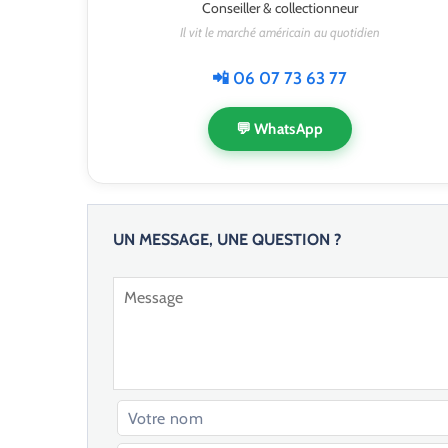
Conseiller & collectionneur
Il vit le marché américain au quotidien
📲 06 07 73 63 77
💬 WhatsApp
UN MESSAGE, UNE QUESTION ?