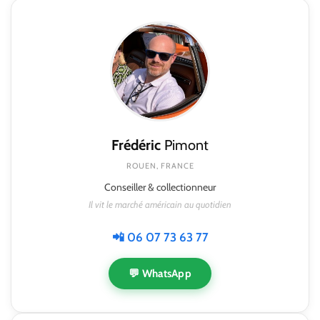
Frédéric
Pimont
ROUEN, FRANCE
Conseiller & collectionneur
Il vit le marché américain au quotidien
📲 06 07 73 63 77
💬 WhatsApp