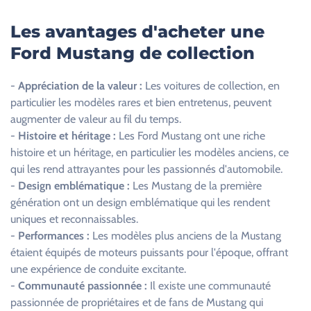
z
l
Les avantages d'acheter une
a
Ford Mustang de collection
i
s
-
Appréciation de la valeur :
Les voitures de collection, en
s
particulier les modèles rares et bien entretenus, peuvent
e
augmenter de valeur au fil du temps.
r
-
Histoire et héritage :
Les Ford Mustang ont une riche
c
histoire et un héritage, en particulier les modèles anciens, ce
e
qui les rend attrayantes pour les passionnés d'automobile.
c
-
Design emblématique :
Les Mustang de la première
h
génération ont un design emblématique qui les rendent
a
uniques et reconnaissables.
m
-
Performances :
Les modèles plus anciens de la Mustang
p
étaient équipés de moteurs puissants pour l'époque, offrant
v
une expérience de conduite excitante.
i
-
Communauté passionnée :
Il existe une communauté
d
passionnée de propriétaires et de fans de Mustang qui
e