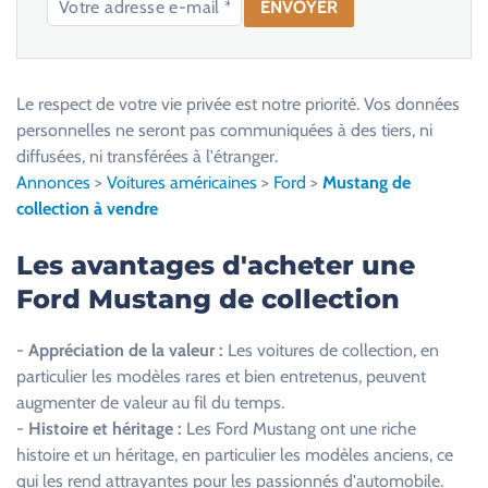
V
e
u
Le respect de votre vie privée est notre priorité. Vos données
i
personnelles ne seront pas communiquées à des tiers, ni
l
diffusées, ni transférées à l'étranger.
l
Annonces
>
Voitures américaines
>
Ford
>
Mustang de
e
collection à vendre
z
l
Les avantages d'acheter une
a
Ford Mustang de collection
i
s
-
Appréciation de la valeur :
Les voitures de collection, en
s
particulier les modèles rares et bien entretenus, peuvent
e
augmenter de valeur au fil du temps.
r
-
Histoire et héritage :
Les Ford Mustang ont une riche
c
histoire et un héritage, en particulier les modèles anciens, ce
e
qui les rend attrayantes pour les passionnés d'automobile.
c