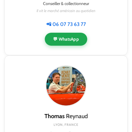
Conseiller & collectionneur
Il vit le marché américain au quotidien
📲 06 07 73 63 77
💬 WhatsApp
Thomas
Reynaud
LYON, FRANCE